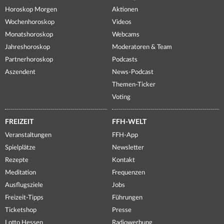
Horoskop Morgen
Aktionen
Wochenhoroskop
Videos
Monatshoroskop
Webcams
Jahreshoroskop
Moderatoren & Team
Partnerhoroskop
Podcasts
Aszendent
News-Podcast
Themen-Ticker
Voting
FREIZEIT
FFH-WELT
Veranstaltungen
FFH-App
Spielplätze
Newsletter
Rezepte
Kontakt
Meditation
Frequenzen
Ausflugsziele
Jobs
Freizeit-Tipps
Führungen
Ticketshop
Presse
Lotto Hessen
Radiowerbung