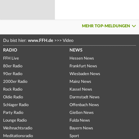
MEHR TOP-MELDUNGEN
Du bist hier:
www.FFH.de
>>>
Video
RADIO
NEWS
FFH Live
Hessen News
80er Radio
Frankfurt News
90er Radio
Wiesbaden News
2000er Radio
Mainz News
Rock Radio
Kassel News
Oldie Radio
Darmstadt News
Schlager Radio
Offenbach News
Party Radio
Gießen News
Lounge Radio
Fulda News
Weihnachtsradio
Bayern News
Meditationsradio
Sport