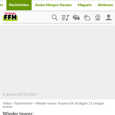
et
Nachrichten
Guten Morgen Hessen
Magazin
Aktionen
Playlist
Staupilot
Wetter
Webcam
Mein
© glomex, 07.12.2023
Video
>
Nachrichten
>
Wieder teurer: Kosten für Stuttgart 21 steigen
erneut
Wieder teurer: