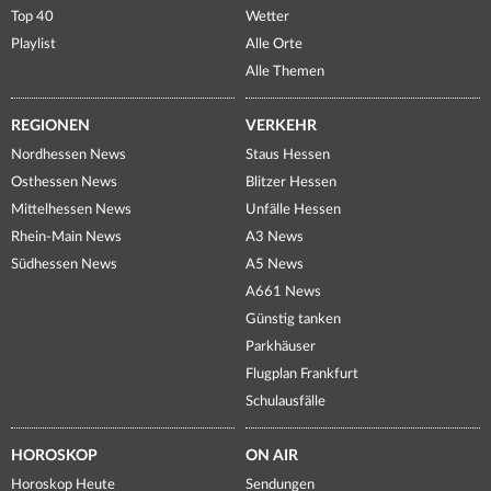
Top 40
Wetter
Playlist
Alle Orte
Alle Themen
REGIONEN
VERKEHR
Nordhessen News
Staus Hessen
Osthessen News
Blitzer Hessen
Mittelhessen News
Unfälle Hessen
Rhein-Main News
A3 News
Südhessen News
A5 News
A661 News
Günstig tanken
Parkhäuser
Flugplan Frankfurt
Schulausfälle
HOROSKOP
ON AIR
Horoskop Heute
Sendungen