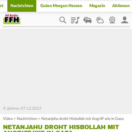
et
Nachrichten
Guten Morgen Hessen
Magazin
Aktionen
Playlist
Staupilot
Wetter
Webcam
Mein
© glomex, 07.12.2023
Video
>
Nachrichten
>
Netanjahu droht Hisbollah mit Angriff wie in Gaza
NETANJAHU DROHT HISBOLLAH MIT