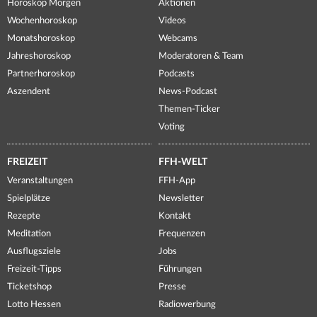
Horoskop Morgen
Aktionen
Wochenhoroskop
Videos
Monatshoroskop
Webcams
Jahreshoroskop
Moderatoren & Team
Partnerhoroskop
Podcasts
Aszendent
News-Podcast
Themen-Ticker
Voting
FREIZEIT
FFH-WELT
Veranstaltungen
FFH-App
Spielplätze
Newsletter
Rezepte
Kontakt
Meditation
Frequenzen
Ausflugsziele
Jobs
Freizeit-Tipps
Führungen
Ticketshop
Presse
Lotto Hessen
Radiowerbung