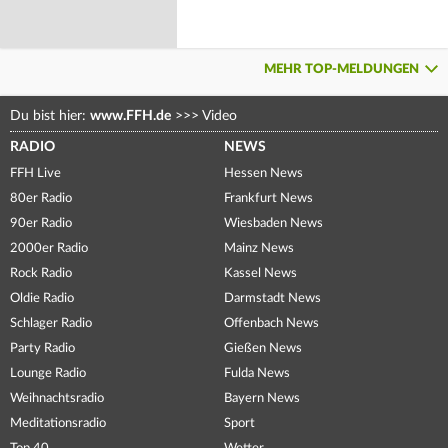
MEHR TOP-MELDUNGEN
Du bist hier:
www.FFH.de
>>>
Video
RADIO
NEWS
FFH Live
Hessen News
80er Radio
Frankfurt News
90er Radio
Wiesbaden News
2000er Radio
Mainz News
Rock Radio
Kassel News
Oldie Radio
Darmstadt News
Schlager Radio
Offenbach News
Party Radio
Gießen News
Lounge Radio
Fulda News
Weihnachtsradio
Bayern News
Meditationsradio
Sport