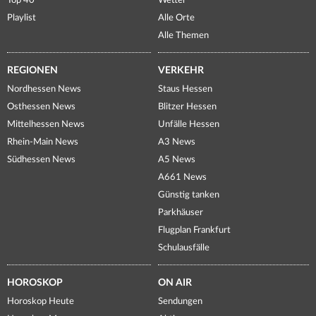
Top 40
Wetter
Playlist
Alle Orte
Alle Themen
REGIONEN
VERKEHR
Nordhessen News
Staus Hessen
Osthessen News
Blitzer Hessen
Mittelhessen News
Unfälle Hessen
Rhein-Main News
A3 News
Südhessen News
A5 News
A661 News
Günstig tanken
Parkhäuser
Flugplan Frankfurt
Schulausfälle
HOROSKOP
ON AIR
Horoskop Heute
Sendungen