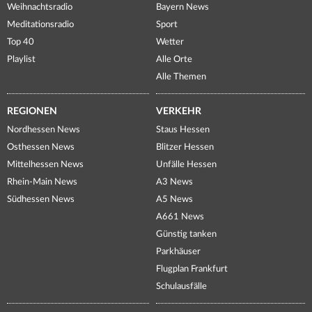
Weihnachtsradio
Bayern News
Meditationsradio
Sport
Top 40
Wetter
Playlist
Alle Orte
Alle Themen
REGIONEN
VERKEHR
Nordhessen News
Staus Hessen
Osthessen News
Blitzer Hessen
Mittelhessen News
Unfälle Hessen
Rhein-Main News
A3 News
Südhessen News
A5 News
A661 News
Günstig tanken
Parkhäuser
Flugplan Frankfurt
Schulausfälle