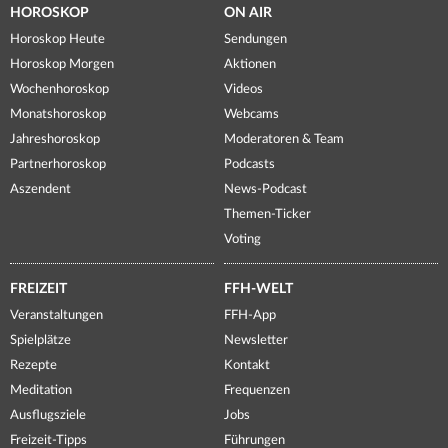
HOROSKOP
ON AIR
Horoskop Heute
Sendungen
Horoskop Morgen
Aktionen
Wochenhoroskop
Videos
Monatshoroskop
Webcams
Jahreshoroskop
Moderatoren & Team
Partnerhoroskop
Podcasts
Aszendent
News-Podcast
Themen-Ticker
Voting
FREIZEIT
FFH-WELT
Veranstaltungen
FFH-App
Spielplätze
Newsletter
Rezepte
Kontakt
Meditation
Frequenzen
Ausflugsziele
Jobs
Freizeit-Tipps
Führungen