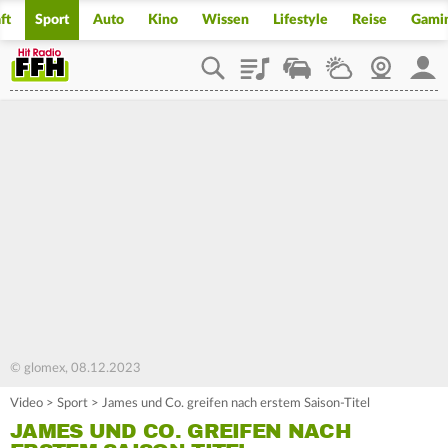
ft
Sport
Auto
Kino
Wissen
Lifestyle
Reise
Gami
Playlist
Staupilot
Wetter
Webcam
Mein
© glomex, 08.12.2023
Video
>
Sport
>
James und Co. greifen nach erstem Saison-Titel
JAMES UND CO. GREIFEN NACH