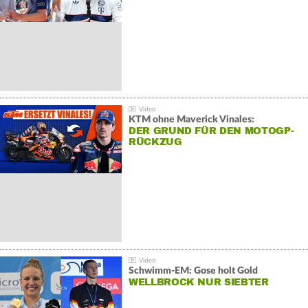
KTM ohne Maverick Vinales:
DER GRUND FÜR DEN MOTOGP-
RÜCKZUG
Schwimm-EM: Gose holt Gold
WELLBROCK NUR SIEBTER