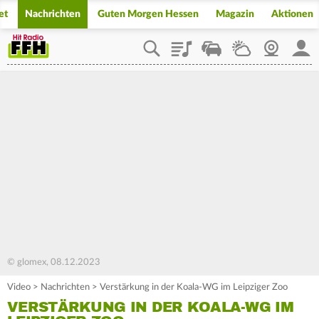
et
Nachrichten
Guten Morgen Hessen
Magazin
Aktionen
Playlist
Staupilot
Wetter
Webcam
Mein
© glomex, 08.12.2023
Video
>
Nachrichten
>
Verstärkung in der Koala-WG im Leipziger Zoo
VERSTÄRKUNG IN DER KOALA-WG IM