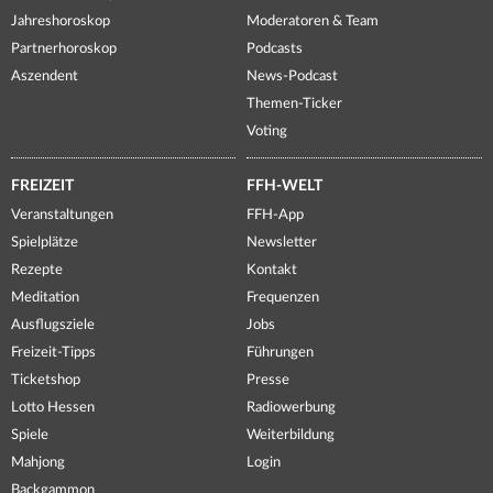
Jahreshoroskop
Moderatoren & Team
Partnerhoroskop
Podcasts
Aszendent
News-Podcast
Themen-Ticker
Voting
FREIZEIT
FFH-WELT
Veranstaltungen
FFH-App
Spielplätze
Newsletter
Rezepte
Kontakt
Meditation
Frequenzen
Ausflugsziele
Jobs
Freizeit-Tipps
Führungen
Ticketshop
Presse
Lotto Hessen
Radiowerbung
Spiele
Weiterbildung
Mahjong
Login
Backgammon