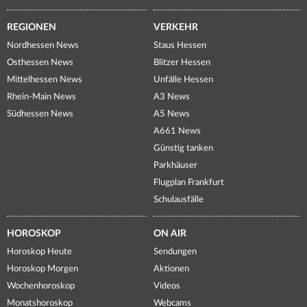
REGIONEN
VERKEHR
Nordhessen News
Staus Hessen
Osthessen News
Blitzer Hessen
Mittelhessen News
Unfälle Hessen
Rhein-Main News
A3 News
Südhessen News
A5 News
A661 News
Günstig tanken
Parkhäuser
Flugplan Frankfurt
Schulausfälle
HOROSKOP
ON AIR
Horoskop Heute
Sendungen
Horoskop Morgen
Aktionen
Wochenhoroskop
Videos
Monatshoroskop
Webcams