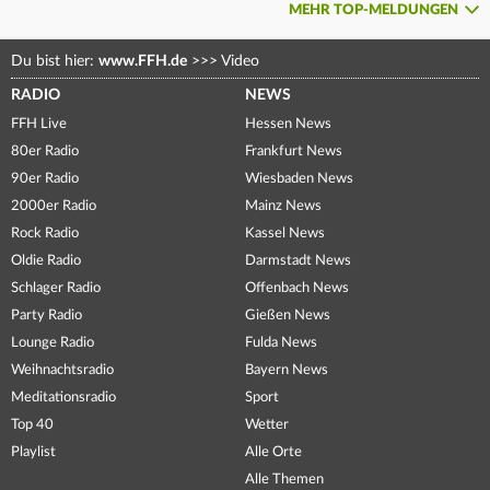
MEHR TOP-MELDUNGEN
Du bist hier:
www.FFH.de
>>>
Video
RADIO
NEWS
FFH Live
Hessen News
80er Radio
Frankfurt News
90er Radio
Wiesbaden News
2000er Radio
Mainz News
Rock Radio
Kassel News
Oldie Radio
Darmstadt News
Schlager Radio
Offenbach News
Party Radio
Gießen News
Lounge Radio
Fulda News
Weihnachtsradio
Bayern News
Meditationsradio
Sport
Top 40
Wetter
Playlist
Alle Orte
Alle Themen