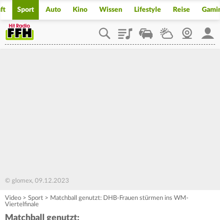
ft
Sport
Auto
Kino
Wissen
Lifestyle
Reise
Gami
Playlist
Staupilot
Wetter
Webcam
Mein
© glomex, 09.12.2023
Video
>
Sport
>
Matchball genutzt: DHB-Frauen stürmen ins WM-
Viertelfinale
Matchball genutzt: