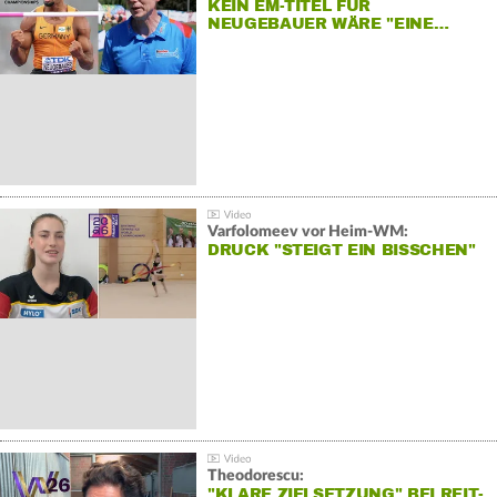
KEIN EM-TITEL FÜR
NEUGEBAUER WÄRE "EINE…
Varfolomeev vor Heim-WM:
DRUCK "STEIGT EIN BISSCHEN"
Theodorescu:
"KLARE ZIELSETZUNG" BEI REIT-