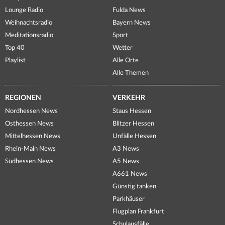
Lounge Radio
Fulda News
Weihnachtsradio
Bayern News
Meditationsradio
Sport
Top 40
Wetter
Playlist
Alle Orte
Alle Themen
REGIONEN
VERKEHR
Nordhessen News
Staus Hessen
Osthessen News
Blitzer Hessen
Mittelhessen News
Unfälle Hessen
Rhein-Main News
A3 News
Südhessen News
A5 News
A661 News
Günstig tanken
Parkhäuser
Flugplan Frankfurt
Schulausfälle