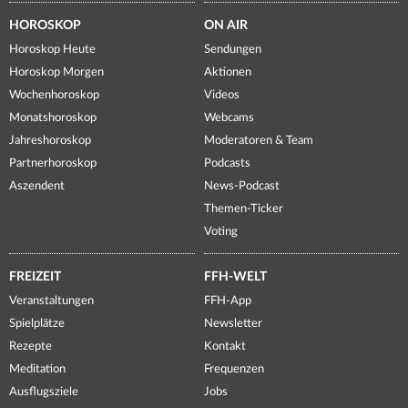
HOROSKOP
ON AIR
Horoskop Heute
Sendungen
Horoskop Morgen
Aktionen
Wochenhoroskop
Videos
Monatshoroskop
Webcams
Jahreshoroskop
Moderatoren & Team
Partnerhoroskop
Podcasts
Aszendent
News-Podcast
Themen-Ticker
Voting
FREIZEIT
FFH-WELT
Veranstaltungen
FFH-App
Spielplätze
Newsletter
Rezepte
Kontakt
Meditation
Frequenzen
Ausflugsziele
Jobs