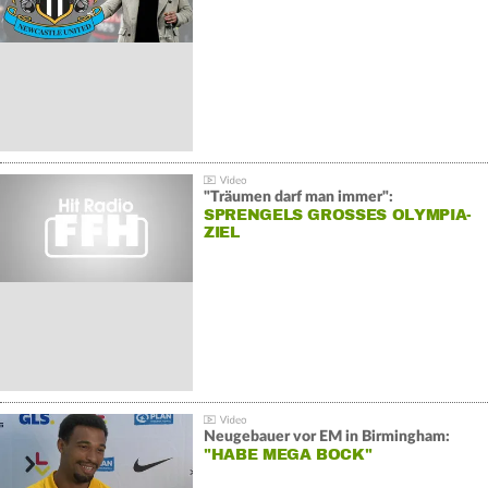
"Träumen darf man immer":
SPRENGELS GROSSES OLYMPIA-Z
IEL
Neugebauer vor EM in Birmingham:
"HABE MEGA BOCK"