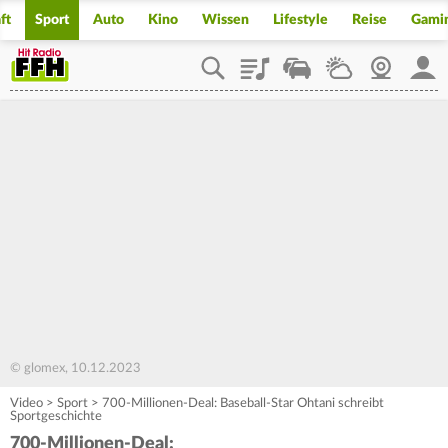
ft
Sport
Auto
Kino
Wissen
Lifestyle
Reise
Gami
Playlist
Staupilot
Wetter
Webcam
Mein
© glomex, 10.12.2023
Video
>
Sport
>
700-Millionen-Deal: Baseball-Star Ohtani schreibt
Sportgeschichte
700-Millionen-Deal: