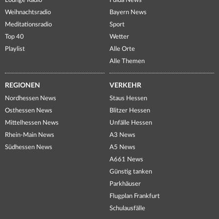
Lounge Radio
Fulda News
Weihnachtsradio
Bayern News
Meditationsradio
Sport
Top 40
Wetter
Playlist
Alle Orte
Alle Themen
REGIONEN
VERKEHR
Nordhessen News
Staus Hessen
Osthessen News
Blitzer Hessen
Mittelhessen News
Unfälle Hessen
Rhein-Main News
A3 News
Südhessen News
A5 News
A661 News
Günstig tanken
Parkhäuser
Flugplan Frankfurt
Schulausfälle