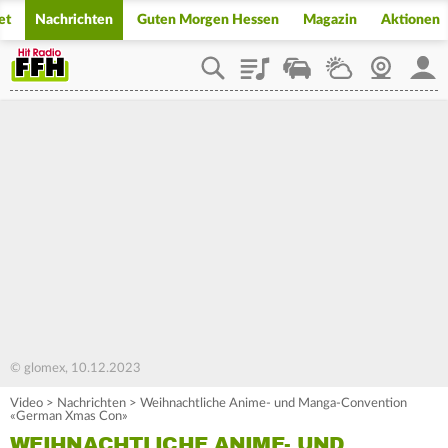
et
Nachrichten
Guten Morgen Hessen
Magazin
Aktionen
Playlist
Staupilot
Wetter
Webcam
Mein
© glomex, 10.12.2023
Video
>
Nachrichten
>
Weihnachtliche Anime- und Manga-Convention
«German Xmas Con»
WEIHNACHTLICHE ANIME- UND