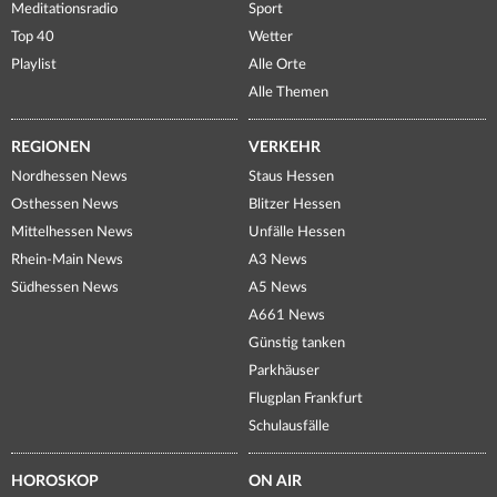
Meditationsradio
Sport
Top 40
Wetter
Playlist
Alle Orte
Alle Themen
REGIONEN
VERKEHR
Nordhessen News
Staus Hessen
Osthessen News
Blitzer Hessen
Mittelhessen News
Unfälle Hessen
Rhein-Main News
A3 News
Südhessen News
A5 News
A661 News
Günstig tanken
Parkhäuser
Flugplan Frankfurt
Schulausfälle
HOROSKOP
ON AIR