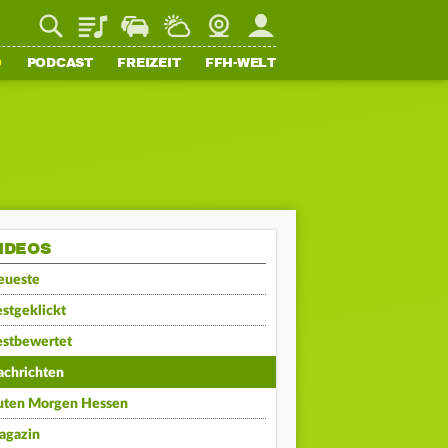
Playlist
Staupilot
Wetter
Webcam
Mein FFH
O
PODCAST
FREIZEIT
FFH-WELT
IDEOS
eueste
stgeklickt
estbewertet
achrichten
uten Morgen Hessen
agazin