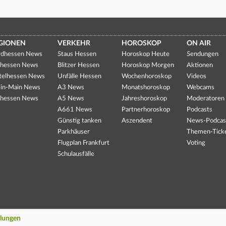
GIONEN
VERKEHR
HOROSKOP
ON AIR
dhessen News
Staus Hessen
Horoskop Heute
Sendungen
hessen News
Blitzer Hessen
Horoskop Morgen
Aktionen
telhessen News
Unfälle Hessen
Wochenhoroskop
Videos
in-Main News
A3 News
Monatshoroskop
Webcams
hessen News
A5 News
Jahreshoroskop
Moderatoren
A661 News
Partnerhoroskop
Podcasts
Günstig tanken
Aszendent
News-Podcas
Parkhäuser
Themen-Tick
Flugplan Frankfurt
Voting
Schulausfälle
llungen