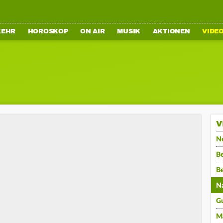
KEHR
HOROSKOP
ON AIR
MUSIK
AKTIONEN
VIDE
V
N
Be
B
N
G
M