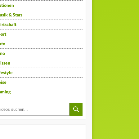
ktionen
sik & Stars
rtschaft
ort
uto
ino
issen
festyle
ise
aming