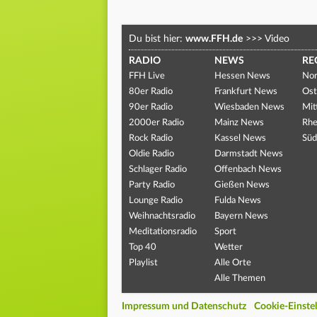
Du bist hier:
www.FFH.de
>>>
Video
RADIO
NEWS
RE
FFH Live
Hessen News
Nor
80er Radio
Frankfurt News
Ost
90er Radio
Wiesbaden News
Mit
2000er Radio
Mainz News
Rhe
Rock Radio
Kassel News
Süd
Oldie Radio
Darmstadt News
Schlager Radio
Offenbach News
Party Radio
Gießen News
Lounge Radio
Fulda News
Weihnachtsradio
Bayern News
Meditationsradio
Sport
Top 40
Wetter
Playlist
Alle Orte
Alle Themen
Impressum und Datenschutz
Cookie-Einste