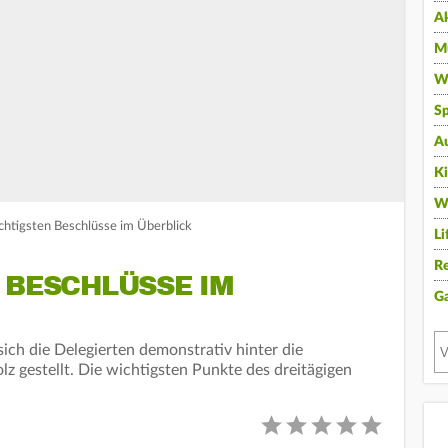
A
Mu
Wi
Sp
A
K
W
chtigsten Beschlüsse im Überblick
Li
Re
 BESCHLÜSSE IM
G
ich die Delegierten demonstrativ hinter die
z gestellt. Die wichtigsten Punkte des dreitägigen