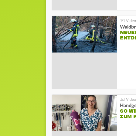
Waldbr
NEUE
ENTD
Handge
SO WI
ZUM 