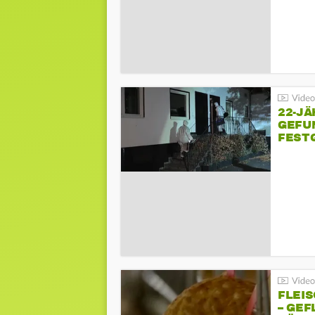
22-JÄ
GEFU
FEST
FLEI
– GEF