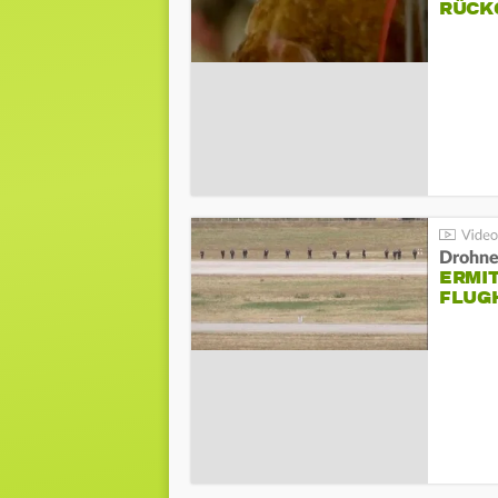
ÜCKG
Drohnen
ERMI
FLUG