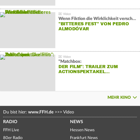
Wenn Fiktion die Wirklichkeit verschiebt:
"BITTERES FEST" VON PEDRO
ALMODÓVAR
"Matchbox:
DER FILM": TRAILER ZUM
ACTIONSPEKTAKEL…
MEHR KINO
Du bist hier:
www.FFH.de
>>>
Video
RADIO
NEWS
FFH Live
Hessen News
80er Radio
Frankfurt News