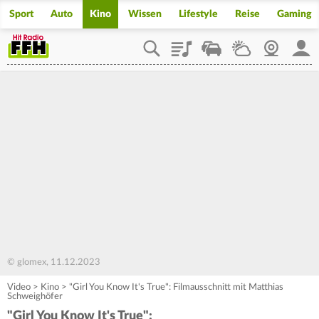
Sport
Auto
Kino
Wissen
Lifestyle
Reise
Gaming
Playlist
Staupilot
Wetter
Webcam
Mein
© glomex, 11.12.2023
Video
>
Kino
>
"Girl You Know It's True": Filmausschnitt mit Matthias
Schweighöfer
"Girl You Know It's True":