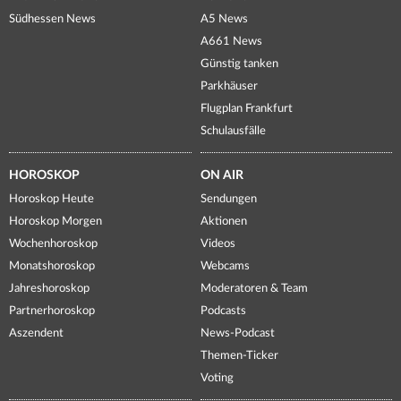
Südhessen News
A5 News
A661 News
Günstig tanken
Parkhäuser
Flugplan Frankfurt
Schulausfälle
HOROSKOP
ON AIR
Horoskop Heute
Sendungen
Horoskop Morgen
Aktionen
Wochenhoroskop
Videos
Monatshoroskop
Webcams
Jahreshoroskop
Moderatoren & Team
Partnerhoroskop
Podcasts
Aszendent
News-Podcast
Themen-Ticker
Voting