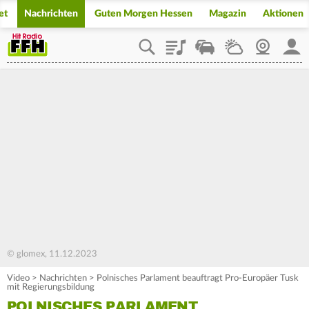
et
Nachrichten
Guten Morgen Hessen
Magazin
Aktionen
Playlist
Staupilot
Wetter
Webcam
Mein
© glomex, 11.12.2023
Video
>
Nachrichten
>
Polnisches Parlament beauftragt Pro-Europäer Tusk
mit Regierungsbildung
POLNISCHES PARLAMENT