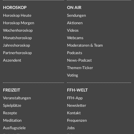
HOROSKOP
ON AIR
Horoskop Heute
Sendungen
Horoskop Morgen
Aktionen
Wochenhoroskop
Videos
Monatshoroskop
Webcams
Jahreshoroskop
Moderatoren & Team
Partnerhoroskop
Podcasts
Aszendent
News-Podcast
Themen-Ticker
Voting
FREIZEIT
FFH-WELT
Veranstaltungen
FFH-App
Spielplätze
Newsletter
Rezepte
Kontakt
Meditation
Frequenzen
Ausflugsziele
Jobs