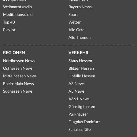
Weihnachtsradio
Bayern News
Meditationsradio
Sport
Top 40
Wetter
Playlist
Alle Orte
Alle Themen
REGIONEN
VERKEHR
Nordhessen News
Staus Hessen
Osthessen News
Blitzer Hessen
Mittelhessen News
Unfälle Hessen
Rhein-Main News
A3 News
Südhessen News
A5 News
A661 News
Günstig tanken
Parkhäuser
Flugplan Frankfurt
Schulausfälle