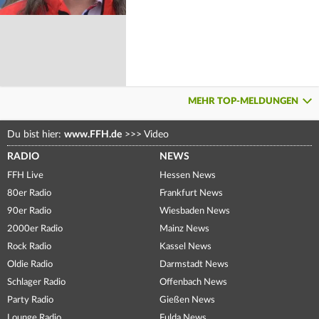
MEHR TOP-MELDUNGEN
Du bist hier:
www.FFH.de
>>>
Video
RADIO
NEWS
FFH Live
Hessen News
80er Radio
Frankfurt News
90er Radio
Wiesbaden News
2000er Radio
Mainz News
Rock Radio
Kassel News
Oldie Radio
Darmstadt News
Schlager Radio
Offenbach News
Party Radio
Gießen News
Lounge Radio
Fulda News