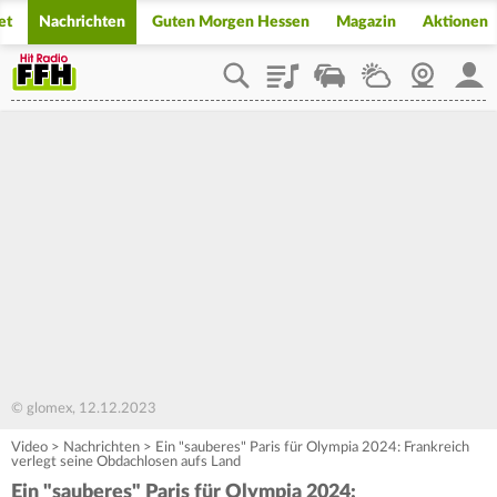
et
Nachrichten
Guten Morgen Hessen
Magazin
Aktionen
Playlist
Staupilot
Wetter
Webcam
Mein
© glomex, 12.12.2023
Video
>
Nachrichten
>
Ein "sauberes" Paris für Olympia 2024: Frankreich
verlegt seine Obdachlosen aufs Land
Ein "sauberes" Paris für Olympia 2024: