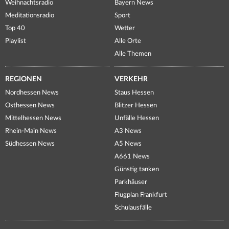
Weihnachtsradio
Bayern News
Meditationsradio
Sport
Top 40
Wetter
Playlist
Alle Orte
Alle Themen
REGIONEN
VERKEHR
Nordhessen News
Staus Hessen
Osthessen News
Blitzer Hessen
Mittelhessen News
Unfälle Hessen
Rhein-Main News
A3 News
Südhessen News
A5 News
A661 News
Günstig tanken
Parkhäuser
Flugplan Frankfurt
Schulausfälle