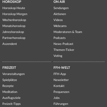
HOROSKOP
ON AIR
Horoskop Heute
Sendungen
Horoskop Morgen
Aktionen
Wochenhoroskop
Videos
Monatshoroskop
Webcams
Jahreshoroskop
Moderatoren & Team
Partnerhoroskop
Podcasts
Aszendent
News-Podcast
Themen-Ticker
Voting
FREIZEIT
FFH-WELT
Veranstaltungen
FFH-App
Spielplätze
Newsletter
Rezepte
Kontakt
Meditation
Frequenzen
Ausflugsziele
Jobs
Freizeit-Tipps
Führungen