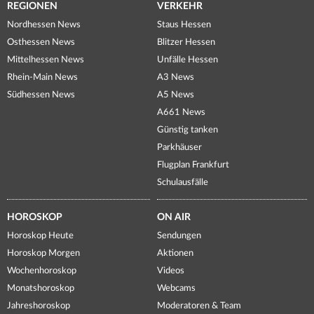
REGIONEN
VERKEHR
Nordhessen News
Staus Hessen
Osthessen News
Blitzer Hessen
Mittelhessen News
Unfälle Hessen
Rhein-Main News
A3 News
Südhessen News
A5 News
A661 News
Günstig tanken
Parkhäuser
Flugplan Frankfurt
Schulausfälle
HOROSKOP
ON AIR
Horoskop Heute
Sendungen
Horoskop Morgen
Aktionen
Wochenhoroskop
Videos
Monatshoroskop
Webcams
Jahreshoroskop
Moderatoren & Team