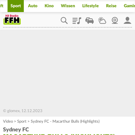
ft
Sport
Auto
Kino
Wissen
Lifestyle
Reise
Gami
Playlist
Staupilot
Wetter
Webcam
Mein
© glomex, 12.12.2023
Video
>
Sport
>
Sydney FC - Macarthur Bulls (Highlights)
Sydney FC