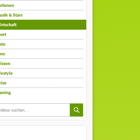
ktionen
sik & Stars
rtschaft
ort
uto
ino
issen
festyle
ise
aming