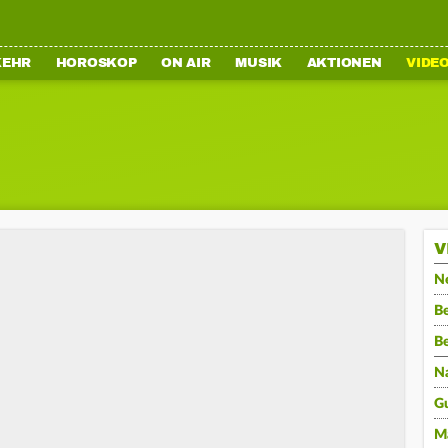
KEHR
HOROSKOP
ON AIR
MUSIK
AKTIONEN
VIDE
V
N
Be
B
N
G
M