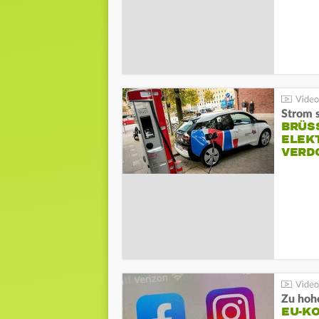
Strom s
BRÜS
ELEK
VERD
Zu hohe
EU-K