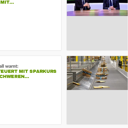
 MIT…
ll warnt:
TEUERT MIT SPARKURS
SCHWEREN…