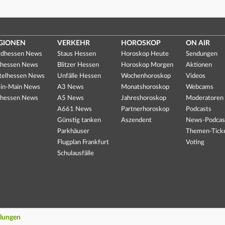
GIONEN
VERKEHR
HOROSKOP
ON AIR
dhessen News
Staus Hessen
Horoskop Heute
Sendungen
hessen News
Blitzer Hessen
Horoskop Morgen
Aktionen
telhessen News
Unfälle Hessen
Wochenhoroskop
Videos
in-Main News
A3 News
Monatshoroskop
Webcams
hessen News
A5 News
Jahreshoroskop
Moderatoren
A661 News
Partnerhoroskop
Podcasts
Günstig tanken
Aszendent
News-Podcas
Parkhäuser
Themen-Tick
Flugplan Frankfurt
Voting
Schulausfälle
llungen