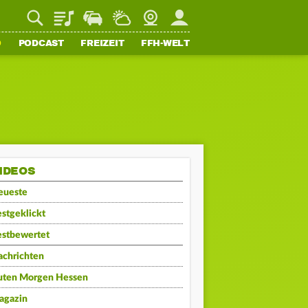
Playlist
Staupilot
Wetter
Webcam
Mein FFH
O
PODCAST
FREIZEIT
FFH-WELT
IDEOS
eueste
stgeklickt
estbewertet
achrichten
uten Morgen Hessen
agazin