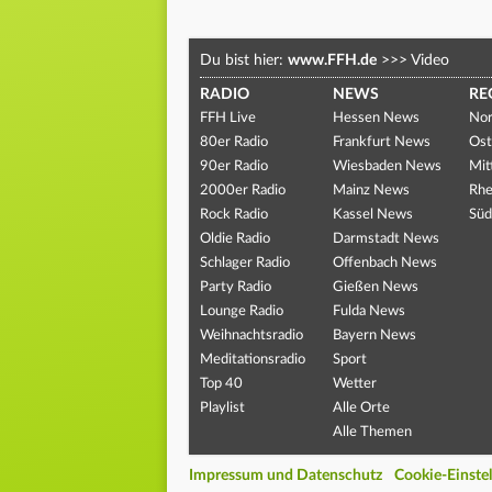
Du bist hier:
www.FFH.de
>>>
Video
RADIO
NEWS
RE
FFH Live
Hessen News
Nor
80er Radio
Frankfurt News
Ost
90er Radio
Wiesbaden News
Mit
2000er Radio
Mainz News
Rhe
Rock Radio
Kassel News
Süd
Oldie Radio
Darmstadt News
Schlager Radio
Offenbach News
Party Radio
Gießen News
Lounge Radio
Fulda News
Weihnachtsradio
Bayern News
Meditationsradio
Sport
Top 40
Wetter
Playlist
Alle Orte
Alle Themen
Impressum und Datenschutz
Cookie-Einste