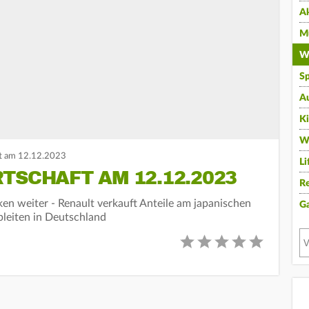
A
Mu
Wi
Sp
A
K
W
t am 12.12.2023
Li
TSCHAFT AM 12.12.2023
Re
en weiter - Renault verkauft Anteile am japanischen
G
leiten in Deutschland