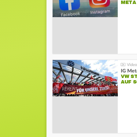
META
IG Meta
VW S
AUF 