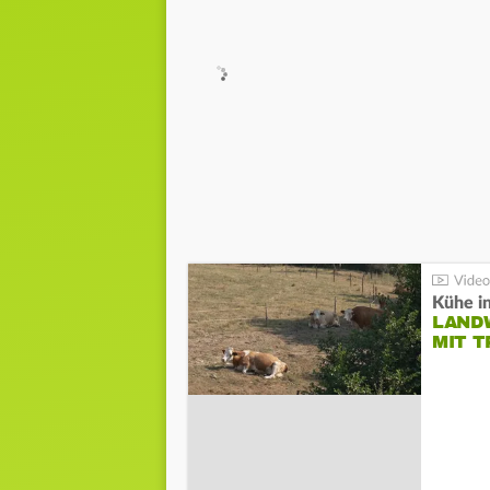
Kühe in
LAND
MIT 