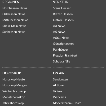
REGIONEN
VERKEHR
Nordhessen News
Staus Hessen
Osthessen News
Blitzer Hessen
Mittelhessen News
Unfälle Hessen
Rhein-Main News
A3 News
Südhessen News
A5 News
A661 News
Günstig tanken
Parkhäuser
Flugplan Frankfurt
Schulausfälle
HOROSKOP
ON AIR
Horoskop Heute
Sendungen
Horoskop Morgen
Aktionen
Wochenhoroskop
Videos
Monatshoroskop
Webcams
Jahreshoroskop
Moderatoren & Team