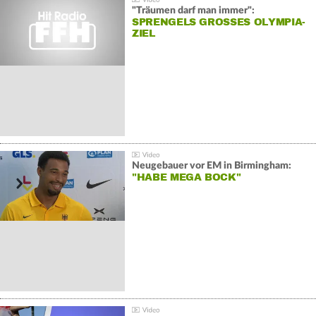
"Träumen darf man immer":
SPRENGELS GROSSES OLYMPIA-Z
IEL
Neugebauer vor EM in Birmingham:
"HABE MEGA BOCK"