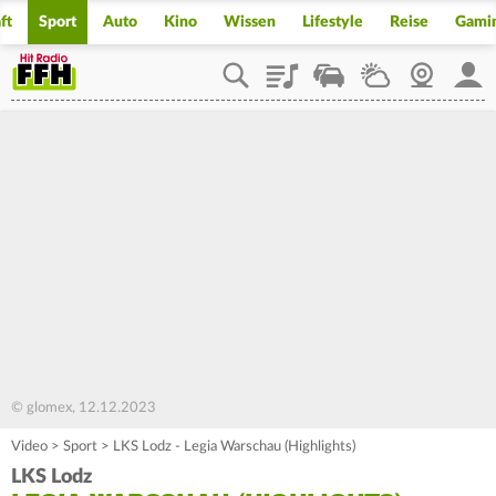
ft
Sport
Auto
Kino
Wissen
Lifestyle
Reise
Gami
Playlist
Staupilot
Wetter
Webcam
Mein
© glomex, 12.12.2023
Video
>
Sport
>
LKS Lodz - Legia Warschau (Highlights)
LKS Lodz