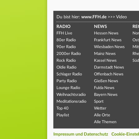
Du bist hier:
www.FFH.de
>>>
Video
RADIO
NEWS
RE
FFH Live
Hessen News
Nor
80er Radio
Frankfurt News
Ost
90er Radio
Wiesbaden News
Mit
2000er Radio
Mainz News
Rhe
Rock Radio
Kassel News
Süd
Oldie Radio
Darmstadt News
Schlager Radio
Offenbach News
Party Radio
Gießen News
Lounge Radio
Fulda News
Weihnachtsradio
Bayern News
Meditationsradio
Sport
Top 40
Wetter
Playlist
Alle Orte
Alle Themen
Impressum und Datenschutz
Cookie-Einste