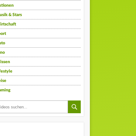
ktionen
sik & Stars
rtschaft
ort
uto
ino
issen
festyle
ise
aming