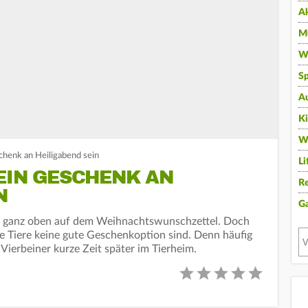
A
Mu
Wi
Sp
A
K
W
schenk an Heiligabend sein
Li
EIN GESCHENK AN
Re
N
G
ier ganz oben auf dem Weihnachtswunschzettel. Doch
de Tiere keine gute Geschenkoption sind. Denn häufig
 Vierbeiner kurze Zeit später im Tierheim.