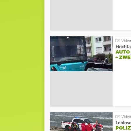
Hochta
AUTO
– ZW
Leblos
POLIZ