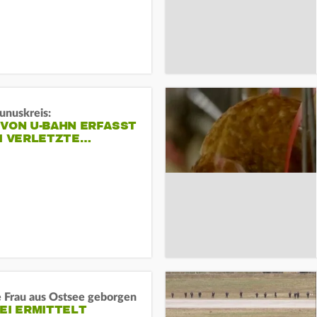
unuskreis:
 VON U-BAHN ERFASST
EI VERLETZTE…
e Frau aus Ostsee geborgen
EI ERMITTELT