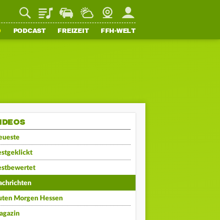
Playlist
Staupilot
Wetter
Webcam
Mein FFH
O
PODCAST
FREIZEIT
FFH-WELT
IDEOS
eueste
stgeklickt
estbewertet
achrichten
uten Morgen Hessen
agazin