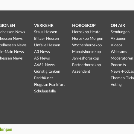
GIONEN
VERKEHR
HOROSKOP
ON AIR
dhessen News
Staus Hessen
Horoskop Heute
Sendungen
hessen News
Blitzer Hessen
Horoskop Morgen
Aktionen
telhessen News
Unfälle Hessen
Wochenhoroskop
Videos
in-Main News
A3 News
Monatshoroskop
Webcams
hessen News
A5 News
Jahreshoroskop
Moderatoren
A661 News
Partnerhoroskop
Podcasts
Günstig tanken
Aszendent
News-Podcas
Parkhäuser
Themen-Tick
Flugplan Frankfurt
Voting
Schulausfälle
llungen