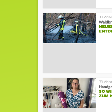
Waldbr
NEUE
ENTD
Handge
SO WI
ZUM 