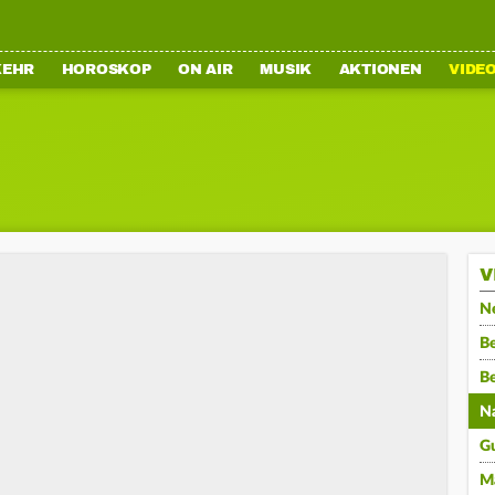
KEHR
HOROSKOP
ON AIR
MUSIK
AKTIONEN
VIDE
V
N
Be
B
N
G
M