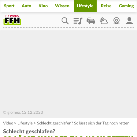
Sport
Auto
Kino
Wissen
Lifestyle
Reise
Gaming
Playlist
Staupilot
Wetter
Webcam
Mein
© glomex, 12.12.2023
Video
>
Lifestyle
>
Schlecht geschlafen? So lässt sich der Tag noch retten
Schlecht geschlafen?