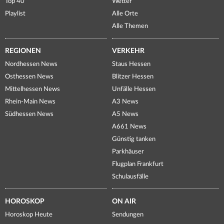
Top 40
Wetter
Playlist
Alle Orte
Alle Themen
REGIONEN
VERKEHR
Nordhessen News
Staus Hessen
Osthessen News
Blitzer Hessen
Mittelhessen News
Unfälle Hessen
Rhein-Main News
A3 News
Südhessen News
A5 News
A661 News
Günstig tanken
Parkhäuser
Flugplan Frankfurt
Schulausfälle
HOROSKOP
ON AIR
Horoskop Heute
Sendungen