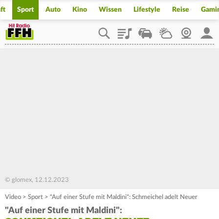
ft
Sport
Auto
Kino
Wissen
Lifestyle
Reise
Gami
Playlist
Staupilot
Wetter
Webcam
Mein
© glomex, 12.12.2023
Video
>
Sport
>
"Auf einer Stufe mit Maldini": Schmeichel adelt Neuer
"Auf einer Stufe mit Maldini":