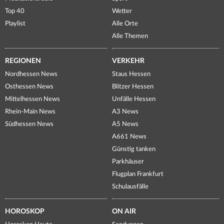
Top 40
Wetter
Playlist
Alle Orte
Alle Themen
REGIONEN
VERKEHR
Nordhessen News
Staus Hessen
Osthessen News
Blitzer Hessen
Mittelhessen News
Unfälle Hessen
Rhein-Main News
A3 News
Südhessen News
A5 News
A661 News
Günstig tanken
Parkhäuser
Flugplan Frankfurt
Schulausfälle
HOROSKOP
ON AIR