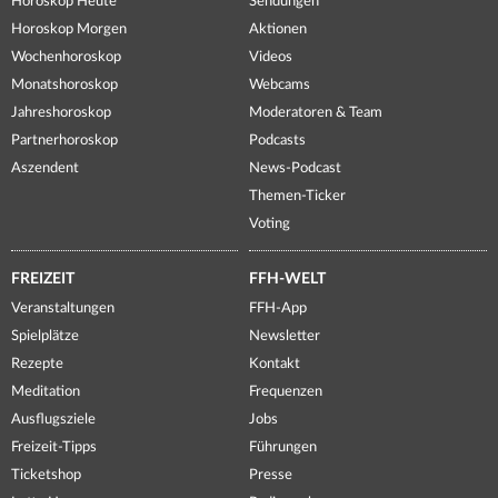
Horoskop Heute
Sendungen
Horoskop Morgen
Aktionen
Wochenhoroskop
Videos
Monatshoroskop
Webcams
Jahreshoroskop
Moderatoren & Team
Partnerhoroskop
Podcasts
Aszendent
News-Podcast
Themen-Ticker
Voting
FREIZEIT
FFH-WELT
Veranstaltungen
FFH-App
Spielplätze
Newsletter
Rezepte
Kontakt
Meditation
Frequenzen
Ausflugsziele
Jobs
Freizeit-Tipps
Führungen
Ticketshop
Presse