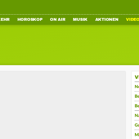
KEHR
HOROSKOP
ON AIR
MUSIK
AKTIONEN
VIDE
V
N
Be
B
N
G
M