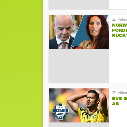
NORW
FORD
RÜCK
BVB 
AB