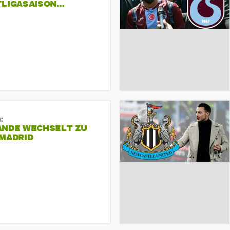
TLIGASAISON…
:
ANDE WECHSELT ZU
 MADRID