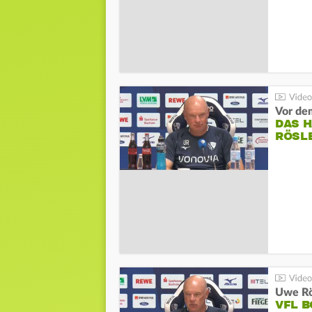
DAS 
RÖSL
VFL 