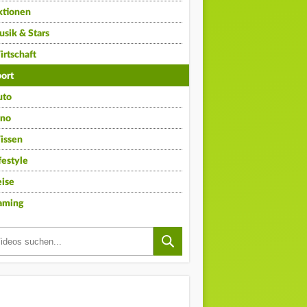
ktionen
sik & Stars
rtschaft
ort
uto
ino
issen
festyle
ise
aming