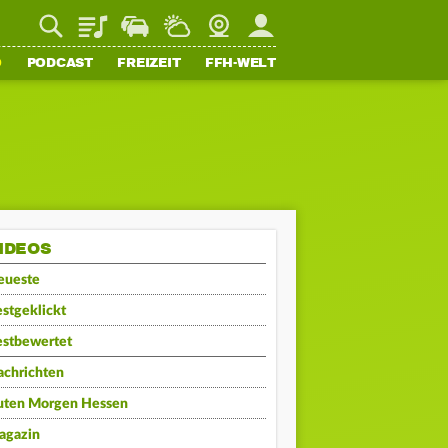
Playlist
Staupilot
Wetter
Webcam
Mein FFH
O
PODCAST
FREIZEIT
FFH-WELT
IDEOS
eueste
stgeklickt
estbewertet
achrichten
uten Morgen Hessen
agazin