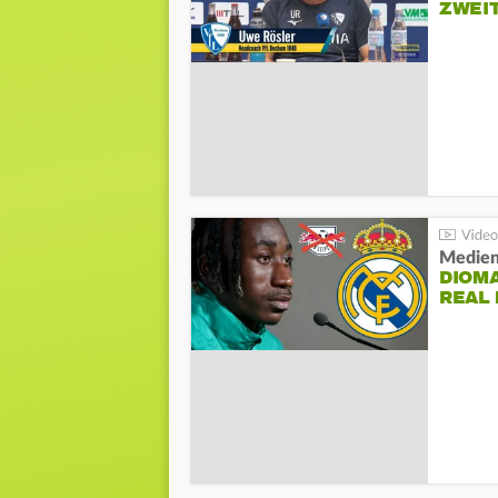
ZWEI
Medien
DIOM
REAL