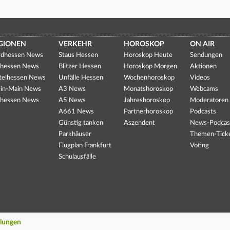
GIONEN
VERKEHR
HOROSKOP
ON AIR
dhessen News
Staus Hessen
Horoskop Heute
Sendungen
hessen News
Blitzer Hessen
Horoskop Morgen
Aktionen
telhessen News
Unfälle Hessen
Wochenhoroskop
Videos
in-Main News
A3 News
Monatshoroskop
Webcams
hessen News
A5 News
Jahreshoroskop
Moderatoren
A661 News
Partnerhoroskop
Podcasts
Günstig tanken
Aszendent
News-Podcas
Parkhäuser
Themen-Tick
Flugplan Frankfurt
Voting
Schulausfälle
llungen