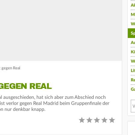
A
Mu
Wi
Sp
A
K
W
t gegen Real
Li
Re
 GEGEN REAL
G
l ausgeschieden, hat sich aber zum Abschied noch
gist verlor gegen Real Madrid beim Gruppenfinale der
n nur denkbar knapp.