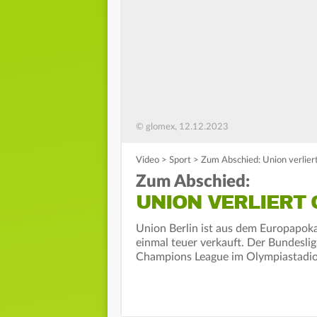
© glomex, 12.12.2023
Video
>
Sport
>
Zum Abschied: Union verlier
Zum Abschied:
UNION VERLIERT
Union Berlin ist aus dem Europapoka
einmal teuer verkauft. Der Bundesli
Champions League im Olympiastadio