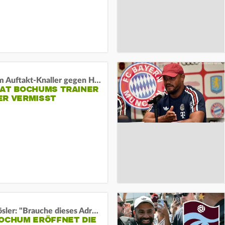
Vor dem Auftakt-Knaller gegen Hertha:
HAT BOCHUMS TRAINER
ER VERMISST
Uwe Rösler: "Brauche dieses Adrenalin"
BOCHUM ERÖFFNET DIE