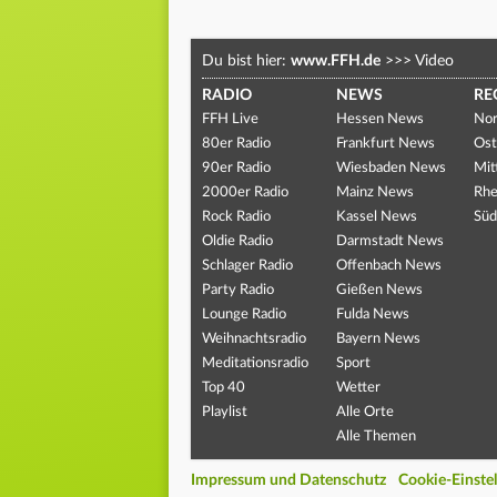
Du bist hier:
www.FFH.de
>>>
Video
RADIO
NEWS
RE
FFH Live
Hessen News
Nor
80er Radio
Frankfurt News
Ost
90er Radio
Wiesbaden News
Mit
2000er Radio
Mainz News
Rhe
Rock Radio
Kassel News
Süd
Oldie Radio
Darmstadt News
Schlager Radio
Offenbach News
Party Radio
Gießen News
Lounge Radio
Fulda News
Weihnachtsradio
Bayern News
Meditationsradio
Sport
Top 40
Wetter
Playlist
Alle Orte
Alle Themen
Impressum und Datenschutz
Cookie-Einste