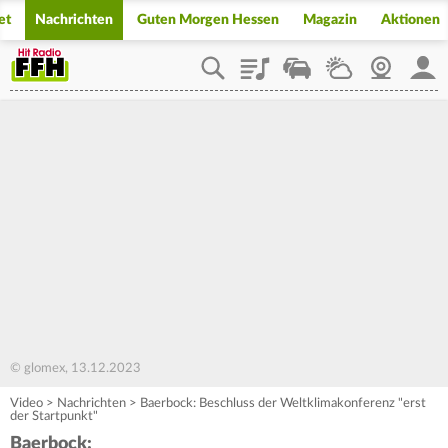
et
Nachrichten
Guten Morgen Hessen
Magazin
Aktionen
Playlist
Staupilot
Wetter
Webcam
Mein
© glomex, 13.12.2023
Video
>
Nachrichten
>
Baerbock: Beschluss der Weltklimakonferenz "erst
der Startpunkt"
Baerbock: