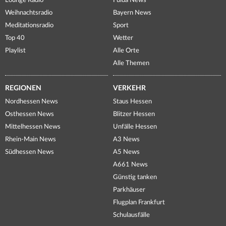
Lounge Radio
Fulda News
Weihnachtsradio
Bayern News
Meditationsradio
Sport
Top 40
Wetter
Playlist
Alle Orte
Alle Themen
REGIONEN
VERKEHR
Nordhessen News
Staus Hessen
Osthessen News
Blitzer Hessen
Mittelhessen News
Unfälle Hessen
Rhein-Main News
A3 News
Südhessen News
A5 News
A661 News
Günstig tanken
Parkhäuser
Flugplan Frankfurt
Schulausfälle