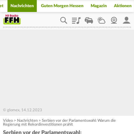
et
Nachrichten
Guten Morgen Hessen
Magazin
Aktionen
Playlist
Staupilot
Wetter
Webcam
Mein
© glomex, 14.12.2023
Video
>
Nachrichten
>
Serbien vor der Parlamentswahl: Warum die
Regierung mit Rekordinvestitionen prahlt
Serbien vor der Parlamentswahl: