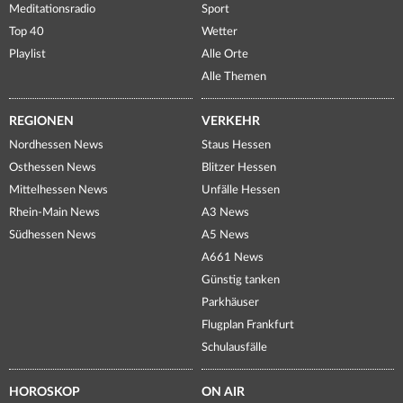
Meditationsradio
Sport
Top 40
Wetter
Playlist
Alle Orte
Alle Themen
REGIONEN
VERKEHR
Nordhessen News
Staus Hessen
Osthessen News
Blitzer Hessen
Mittelhessen News
Unfälle Hessen
Rhein-Main News
A3 News
Südhessen News
A5 News
A661 News
Günstig tanken
Parkhäuser
Flugplan Frankfurt
Schulausfälle
HOROSKOP
ON AIR