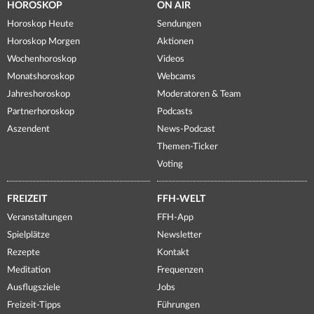
HOROSKOP
ON AIR
Horoskop Heute
Sendungen
Horoskop Morgen
Aktionen
Wochenhoroskop
Videos
Monatshoroskop
Webcams
Jahreshoroskop
Moderatoren & Team
Partnerhoroskop
Podcasts
Aszendent
News-Podcast
Themen-Ticker
Voting
FREIZEIT
FFH-WELT
Veranstaltungen
FFH-App
Spielplätze
Newsletter
Rezepte
Kontakt
Meditation
Frequenzen
Ausflugsziele
Jobs
Freizeit-Tipps
Führungen