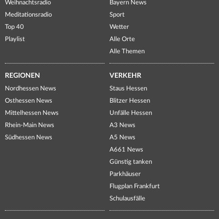
Weihnachtsradio
Bayern News
Meditationsradio
Sport
Top 40
Wetter
Playlist
Alle Orte
Alle Themen
REGIONEN
VERKEHR
Nordhessen News
Staus Hessen
Osthessen News
Blitzer Hessen
Mittelhessen News
Unfälle Hessen
Rhein-Main News
A3 News
Südhessen News
A5 News
A661 News
Günstig tanken
Parkhäuser
Flugplan Frankfurt
Schulausfälle