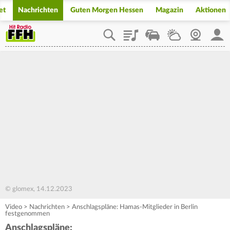
et
Nachrichten
Guten Morgen Hessen
Magazin
Aktionen
Playlist
Staupilot
Wetter
Webcam
Mein
© glomex, 14.12.2023
Video
>
Nachrichten
>
Anschlagspläne: Hamas-Mitglieder in Berlin
festgenommen
Anschlagspläne: