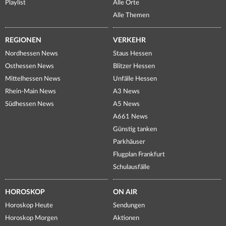
Playlist
Alle Orte
Alle Themen
REGIONEN
VERKEHR
Nordhessen News
Staus Hessen
Osthessen News
Blitzer Hessen
Mittelhessen News
Unfälle Hessen
Rhein-Main News
A3 News
Südhessen News
A5 News
A661 News
Günstig tanken
Parkhäuser
Flugplan Frankfurt
Schulausfälle
HOROSKOP
ON AIR
Horoskop Heute
Sendungen
Horoskop Morgen
Aktionen