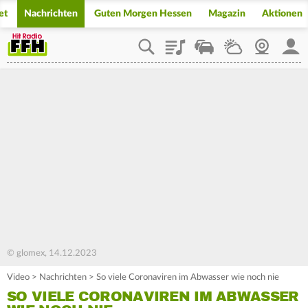
et
Nachrichten
Guten Morgen Hessen
Magazin
Aktionen
Playlist
Staupilot
Wetter
Webcam
Mein
© glomex, 14.12.2023
Video
>
Nachrichten
>
So viele Coronaviren im Abwasser wie noch nie
SO VIELE CORONAVIREN IM ABWASSER