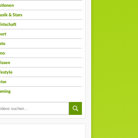
ktionen
sik & Stars
rtschaft
ort
uto
ino
issen
festyle
ise
aming