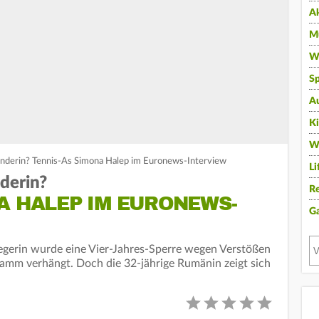
A
Mu
Wi
Sp
A
K
W
nderin? Tennis-As Simona Halep im Euronews-Interview
Li
derin?
Re
A HALEP IM EURONEWS-
G
gerin wurde eine Vier-Jahres-Sperre wegen Verstößen
amm verhängt. Doch die 32-jährige Rumänin zeigt sich