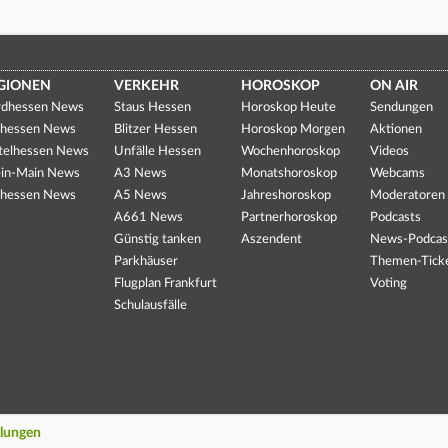
GIONEN
VERKEHR
HOROSKOP
ON AIR
dhessen News
Staus Hessen
Horoskop Heute
Sendungen
hessen News
Blitzer Hessen
Horoskop Morgen
Aktionen
telhessen News
Unfälle Hessen
Wochenhoroskop
Videos
in-Main News
A3 News
Monatshoroskop
Webcams
hessen News
A5 News
Jahreshoroskop
Moderatoren
A661 News
Partnerhoroskop
Podcasts
Günstig tanken
Aszendent
News-Podcas
Parkhäuser
Themen-Tick
Flugplan Frankfurt
Voting
Schulausfälle
llungen