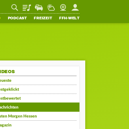
Playlist
Staupilot
Wetter
Webcam
Mein FFH
O
PODCAST
FREIZEIT
FFH-WELT
IDEOS
eueste
stgeklickt
estbewertet
achrichten
uten Morgen Hessen
agazin