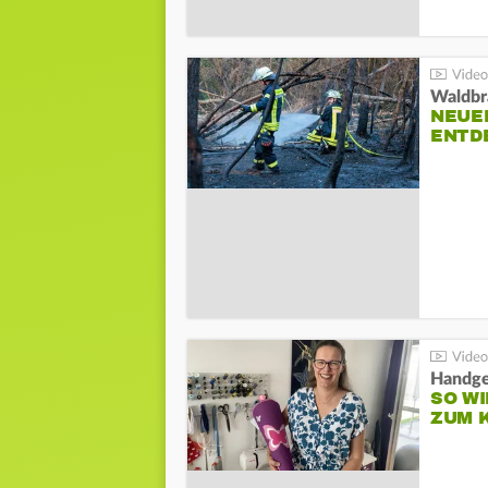
Waldbr
NEUE
ENTD
Handge
SO WI
ZUM 