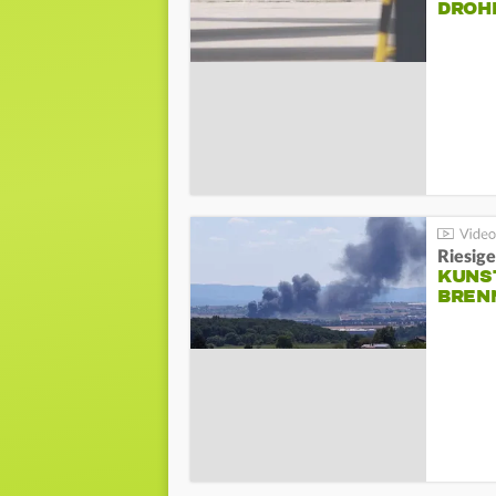
DROH
Riesige
KUNS
BREN