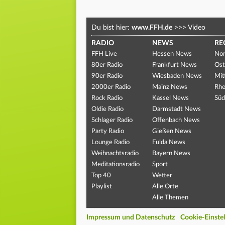
Du bist hier:
www.FFH.de
>>>
Video
RADIO
NEWS
RE
FFH Live
Hessen News
Nor
80er Radio
Frankfurt News
Ost
90er Radio
Wiesbaden News
Mit
2000er Radio
Mainz News
Rhe
Rock Radio
Kassel News
Süd
Oldie Radio
Darmstadt News
Schlager Radio
Offenbach News
Party Radio
Gießen News
Lounge Radio
Fulda News
Weihnachtsradio
Bayern News
Meditationsradio
Sport
Top 40
Wetter
Playlist
Alle Orte
Alle Themen
Impressum und Datenschutz
Cookie-Einste