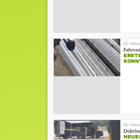
Fahrve
ERST
SONN
Dobrin
NEUE