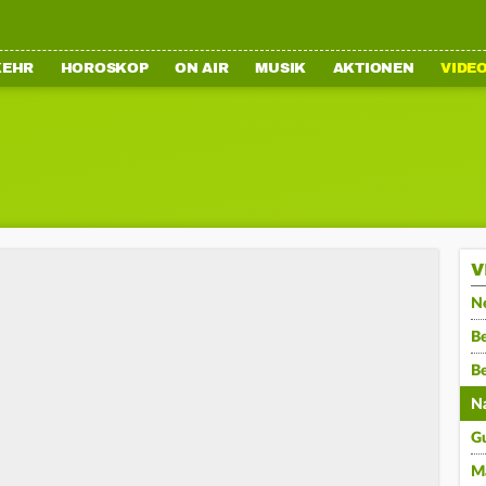
KEHR
HOROSKOP
ON AIR
MUSIK
AKTIONEN
VIDE
V
N
Be
B
N
G
M