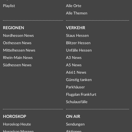
Playlist
Alle Orte
Alle Themen
REGIONEN
VERKEHR
Nordhessen News
Staus Hessen
Osthessen News
Blitzer Hessen
Mittelhessen News
Unfälle Hessen
Rhein-Main News
A3 News
Südhessen News
A5 News
A661 News
Günstig tanken
Parkhäuser
Flugplan Frankfurt
Schulausfälle
HOROSKOP
ON AIR
Horoskop Heute
Sendungen
Horoskop Morgen
Aktionen