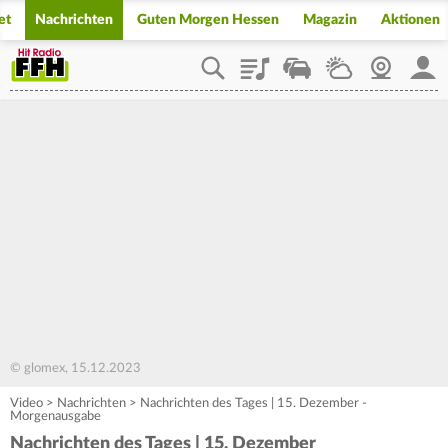
et
Nachrichten
Guten Morgen Hessen
Magazin
Aktionen
Playlist
Staupilot
Wetter
Webcam
Mein
© glomex, 15.12.2023
Video
>
Nachrichten
>
Nachrichten des Tages | 15. Dezember -
Morgenausgabe
Nachrichten des Tages | 15. Dezember