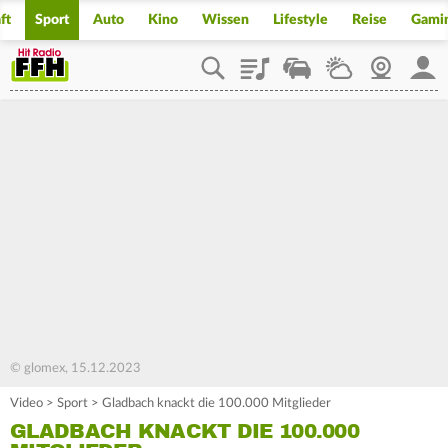
ft
Sport
Auto
Kino
Wissen
Lifestyle
Reise
Gami
Playlist
Staupilot
Wetter
Webcam
Mein
© glomex, 15.12.2023
Video
>
Sport
>
Gladbach knackt die 100.000 Mitglieder
GLADBACH KNACKT DIE 100.000