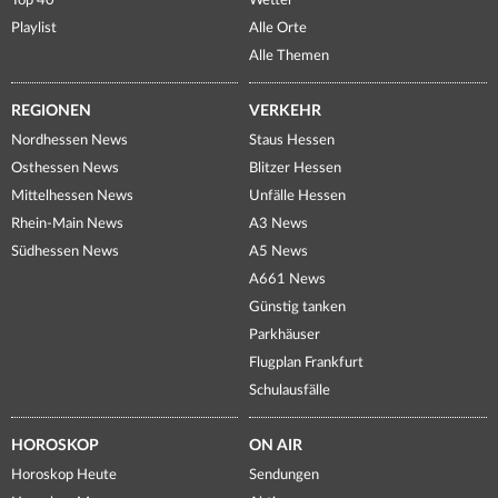
Top 40
Wetter
Playlist
Alle Orte
Alle Themen
REGIONEN
VERKEHR
Nordhessen News
Staus Hessen
Osthessen News
Blitzer Hessen
Mittelhessen News
Unfälle Hessen
Rhein-Main News
A3 News
Südhessen News
A5 News
A661 News
Günstig tanken
Parkhäuser
Flugplan Frankfurt
Schulausfälle
HOROSKOP
ON AIR
Horoskop Heute
Sendungen