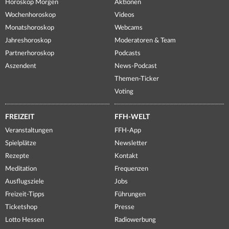
Horoskop Morgen
Aktionen
Wochenhoroskop
Videos
Monatshoroskop
Webcams
Jahreshoroskop
Moderatoren & Team
Partnerhoroskop
Podcasts
Aszendent
News-Podcast
Themen-Ticker
Voting
FREIZEIT
FFH-WELT
Veranstaltungen
FFH-App
Spielplätze
Newsletter
Rezepte
Kontakt
Meditation
Frequenzen
Ausflugsziele
Jobs
Freizeit-Tipps
Führungen
Ticketshop
Presse
Lotto Hessen
Radiowerbung