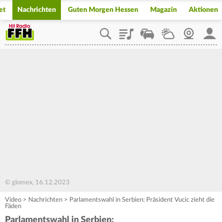
et
Nachrichten
Guten Morgen Hessen
Magazin
Aktionen
Playlist
Staupilot
Wetter
Webcam
Mein
© glomex, 16.12.2023
Video
>
Nachrichten
>
Parlamentswahl in Serbien: Präsident Vucic zieht die
Fäden
Parlamentswahl in Serbien: