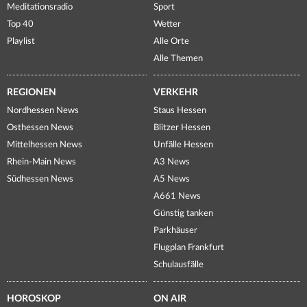
Meditationsradio
Sport
Top 40
Wetter
Playlist
Alle Orte
Alle Themen
REGIONEN
VERKEHR
Nordhessen News
Staus Hessen
Osthessen News
Blitzer Hessen
Mittelhessen News
Unfälle Hessen
Rhein-Main News
A3 News
Südhessen News
A5 News
A661 News
Günstig tanken
Parkhäuser
Flugplan Frankfurt
Schulausfälle
HOROSKOP
ON AIR