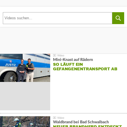
Mini-Knast auf Rädern
SO LÄUFT EIN
GEFANGENENTRANSPORT AB
Waldbrand bei Bad Schwalbach
NEUER BRANDHERD ENTDECKT