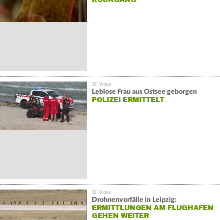
Leblose Frau aus Ostsee geborgen
POLIZEI ERMITTELT
Drohnenvorfälle in Leipzig:
ERMITTLUNGEN AM FLUGHAFEN
GEHEN WEITER