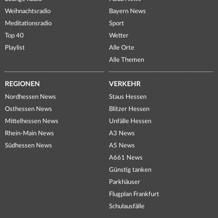
Weihnachtsradio
Bayern News
Meditationsradio
Sport
Top 40
Wetter
Playlist
Alle Orte
Alle Themen
REGIONEN
VERKEHR
Nordhessen News
Staus Hessen
Osthessen News
Blitzer Hessen
Mittelhessen News
Unfälle Hessen
Rhein-Main News
A3 News
Südhessen News
A5 News
A661 News
Günstig tanken
Parkhäuser
Flugplan Frankfurt
Schulausfälle