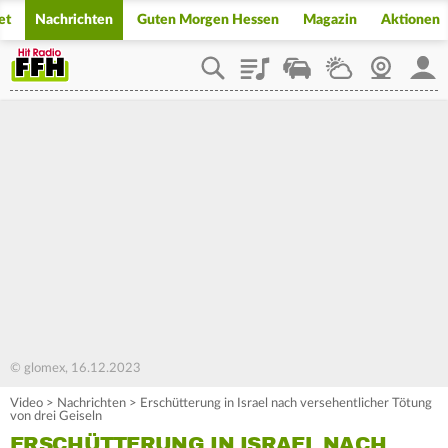
et
Nachrichten
Guten Morgen Hessen
Magazin
Aktionen
Playlist
Staupilot
Wetter
Webcam
Mein
© glomex, 16.12.2023
Video
>
Nachrichten
>
Erschütterung in Israel nach versehentlicher Tötung
von drei Geiseln
ERSCHÜTTERUNG IN ISRAEL NACH