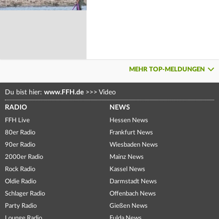
MEHR TOP-MELDUNGEN
Du bist hier:
www.FFH.de
>>>
Video
RADIO
NEWS
FFH Live
Hessen News
80er Radio
Frankfurt News
90er Radio
Wiesbaden News
2000er Radio
Mainz News
Rock Radio
Kassel News
Oldie Radio
Darmstadt News
Schlager Radio
Offenbach News
Party Radio
Gießen News
Lounge Radio
Fulda News