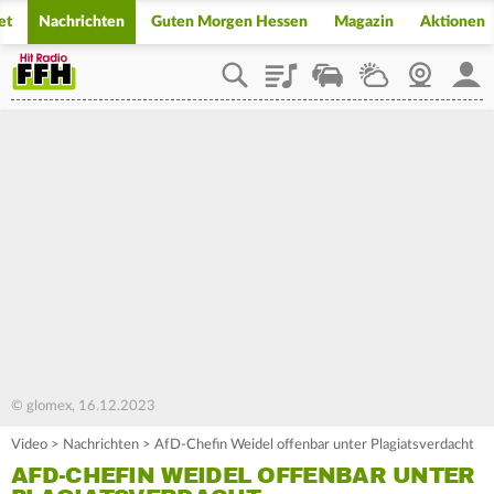
et
Nachrichten
Guten Morgen Hessen
Magazin
Aktionen
Playlist
Staupilot
Wetter
Webcam
Mein
© glomex, 16.12.2023
Video
>
Nachrichten
>
AfD-Chefin Weidel offenbar unter Plagiatsverdacht
AFD-CHEFIN WEIDEL OFFENBAR UNTER