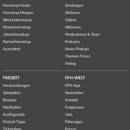
Horoskop Heute
Sendungen
Horoskop Morgen
Aktionen
Wochenhoroskop
Videos
Monatshoroskop
Webcams
Jahreshoroskop
Moderatoren & Team
Partnerhoroskop
Podcasts
Aszendent
News-Podcast
Themen-Ticker
Voting
FREIZEIT
FFH-WELT
Veranstaltungen
FFH-App
Spielplätze
Newsletter
Rezepte
Kontakt
Meditation
Frequenzen
Ausflugsziele
Jobs
Freizeit-Tipps
Führungen
Ticketshop
Presse