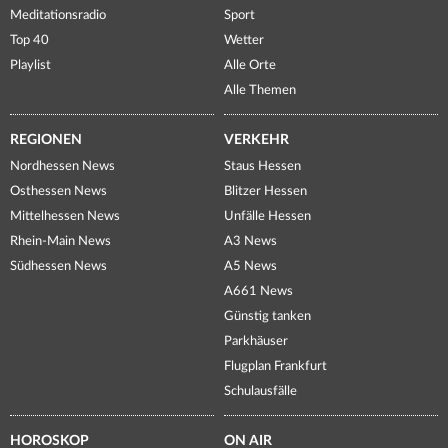
Meditationsradio
Sport
Top 40
Wetter
Playlist
Alle Orte
Alle Themen
REGIONEN
VERKEHR
Nordhessen News
Staus Hessen
Osthessen News
Blitzer Hessen
Mittelhessen News
Unfälle Hessen
Rhein-Main News
A3 News
Südhessen News
A5 News
A661 News
Günstig tanken
Parkhäuser
Flugplan Frankfurt
Schulausfälle
HOROSKOP
ON AIR