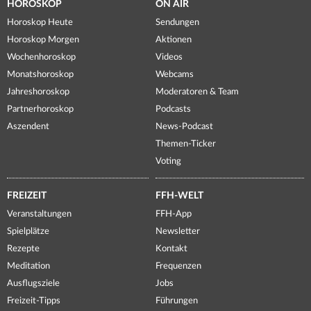
HOROSKOP
ON AIR
Horoskop Heute
Sendungen
Horoskop Morgen
Aktionen
Wochenhoroskop
Videos
Monatshoroskop
Webcams
Jahreshoroskop
Moderatoren & Team
Partnerhoroskop
Podcasts
Aszendent
News-Podcast
Themen-Ticker
Voting
FREIZEIT
FFH-WELT
Veranstaltungen
FFH-App
Spielplätze
Newsletter
Rezepte
Kontakt
Meditation
Frequenzen
Ausflugsziele
Jobs
Freizeit-Tipps
Führungen