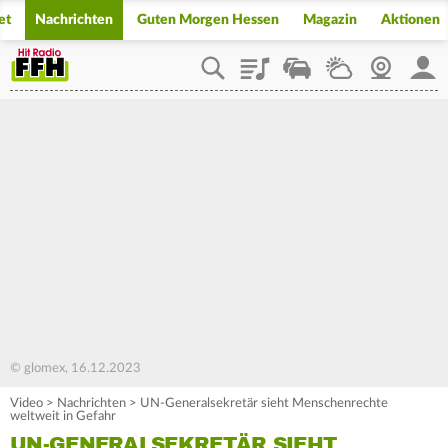
et
Nachrichten
Guten Morgen Hessen
Magazin
Aktionen
Playlist
Staupilot
Wetter
Webcam
Mein
© glomex, 16.12.2023
Video
>
Nachrichten
>
UN-Generalsekretär sieht Menschenrechte
weltweit in Gefahr
UN-GENERALSEKRETÄR SIEHT