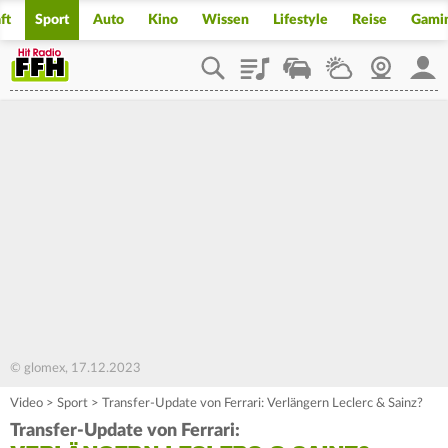
ft
Sport
Auto
Kino
Wissen
Lifestyle
Reise
Gami
Playlist
Staupilot
Wetter
Webcam
Mein
© glomex, 17.12.2023
Video
>
Sport
>
Transfer-Update von Ferrari: Verlängern Leclerc & Sainz?
Transfer-Update von Ferrari: