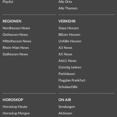
Playlist
Alle Orte
Alle Themen
REGIONEN
VERKEHR
Nordhessen News
Staus Hessen
Osthessen News
Blitzer Hessen
Mittelhessen News
Unfälle Hessen
Rhein-Main News
A3 News
Südhessen News
A5 News
A661 News
Günstig tanken
Parkhäuser
Flugplan Frankfurt
Schulausfälle
HOROSKOP
ON AIR
Horoskop Heute
Sendungen
Horoskop Morgen
Aktionen