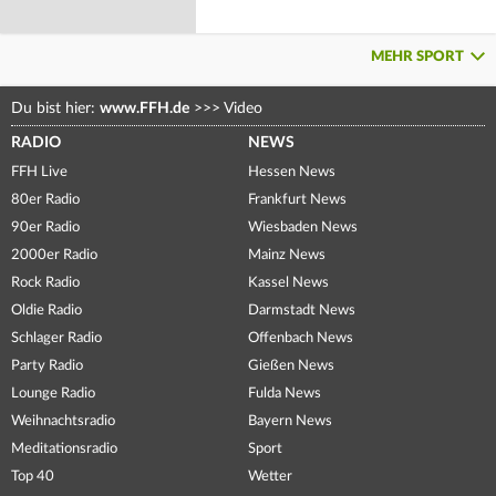
MEHR SPORT
Du bist hier:
www.FFH.de
>>>
Video
RADIO
NEWS
FFH Live
Hessen News
80er Radio
Frankfurt News
90er Radio
Wiesbaden News
2000er Radio
Mainz News
Rock Radio
Kassel News
Oldie Radio
Darmstadt News
Schlager Radio
Offenbach News
Party Radio
Gießen News
Lounge Radio
Fulda News
Weihnachtsradio
Bayern News
Meditationsradio
Sport
Top 40
Wetter