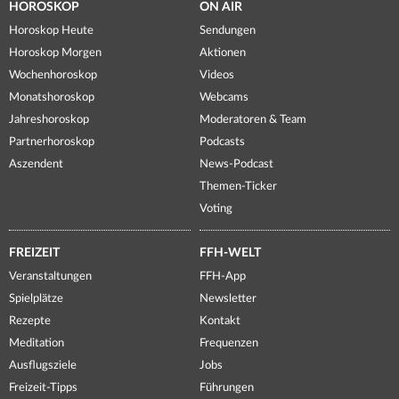
HOROSKOP
ON AIR
Horoskop Heute
Sendungen
Horoskop Morgen
Aktionen
Wochenhoroskop
Videos
Monatshoroskop
Webcams
Jahreshoroskop
Moderatoren & Team
Partnerhoroskop
Podcasts
Aszendent
News-Podcast
Themen-Ticker
Voting
FREIZEIT
FFH-WELT
Veranstaltungen
FFH-App
Spielplätze
Newsletter
Rezepte
Kontakt
Meditation
Frequenzen
Ausflugsziele
Jobs
Freizeit-Tipps
Führungen