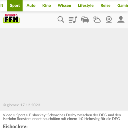
ft
Sport
Auto
Kino
Wissen
Lifestyle
Reise
Gami
Playlist
Staupilot
Wetter
Webcam
Mein
© glomex, 17.12.2023
Video
>
Sport
>
Eishockey: Schwaches Derby zwischen der DEG und den
Iserlohn Roosters endet hauchdünn mit einem 1:0 Heimsieg für die DEG
Eishockey: