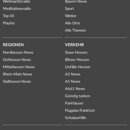
Weihnachtsradio
Bayern News
Meditationsradio
Sport
Top 40
Wetter
Playlist
Alle Orte
Alle Themen
REGIONEN
VERKEHR
Nordhessen News
Staus Hessen
Osthessen News
Blitzer Hessen
Mittelhessen News
Unfälle Hessen
Rhein-Main News
A3 News
Südhessen News
A5 News
A661 News
Günstig tanken
Parkhäuser
Flugplan Frankfurt
Schulausfälle