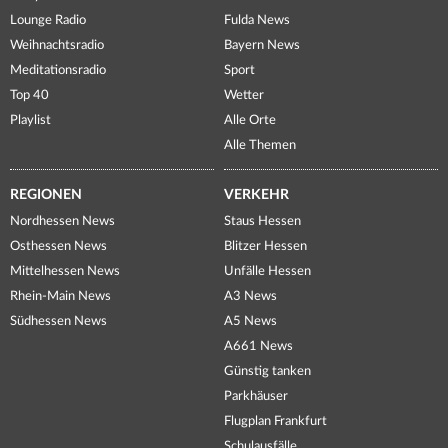
Lounge Radio
Fulda News
Weihnachtsradio
Bayern News
Meditationsradio
Sport
Top 40
Wetter
Playlist
Alle Orte
Alle Themen
REGIONEN
VERKEHR
Nordhessen News
Staus Hessen
Osthessen News
Blitzer Hessen
Mittelhessen News
Unfälle Hessen
Rhein-Main News
A3 News
Südhessen News
A5 News
A661 News
Günstig tanken
Parkhäuser
Flugplan Frankfurt
Schulausfälle