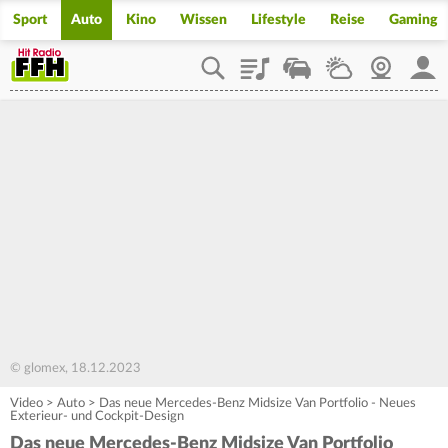
Sport
Auto
Kino
Wissen
Lifestyle
Reise
Gaming
Playlist
Staupilot
Wetter
Webcam
Mein
© glomex, 18.12.2023
Video
>
Auto
>
Das neue Mercedes-Benz Midsize Van Portfolio - Neues
Exterieur- und Cockpit-Design
Das neue Mercedes-Benz Midsize Van Portfolio