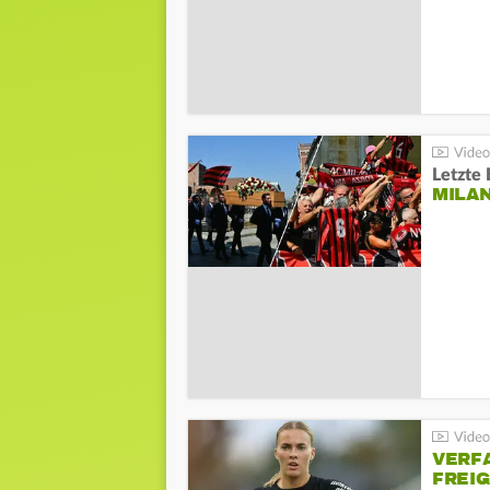
Letzte 
MILA
VERF
FREI