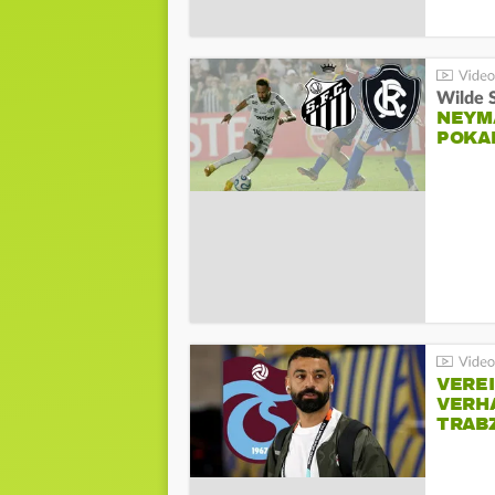
Wilde 
NEYM
POKA
VERE
VERH
TRAB