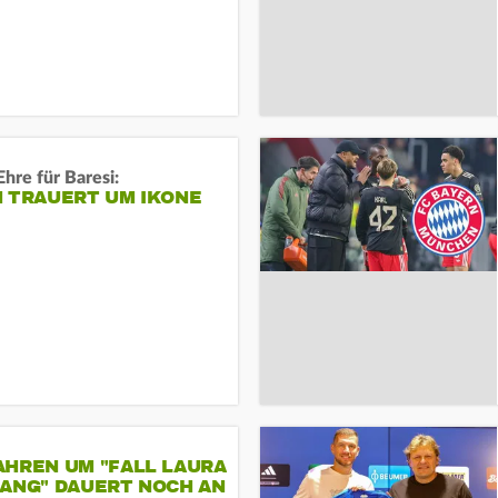
Ehre für Baresi:
N TRAUERT UM IKONE
AHREN UM "FALL LAURA
GANG" DAUERT NOCH AN