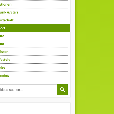
ktionen
sik & Stars
rtschaft
ort
uto
ino
issen
festyle
ise
aming