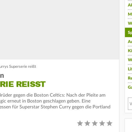
A
Mu
Wi
Sp
A
K
W
rrys Superserie reißt
Li
en
Re
IE REISST
G
rüder gegen die Boston Celtics: Nach der Pleite am
gic erneut in Boston geschlagen geben. Eine
essen für Superstar Stephen Curry gegen die Portland