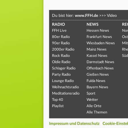
Du bist hier:
www.FFH.de
>>>
Video
RADIO
NEWS
RE
FFH Live
Hessen News
Nor
80er Radio
Frankfurt News
Ost
90er Radio
Wiesbaden News
Mit
2000er Radio
Mainz News
Rhe
Rock Radio
Kassel News
Süd
Oldie Radio
Darmstadt News
Schlager Radio
Offenbach News
Party Radio
Gießen News
Lounge Radio
Fulda News
Weihnachtsradio
Bayern News
Meditationsradio
Sport
Top 40
Wetter
Playlist
Alle Orte
Alle Themen
Impressum und Datenschutz
Cookie-Einste