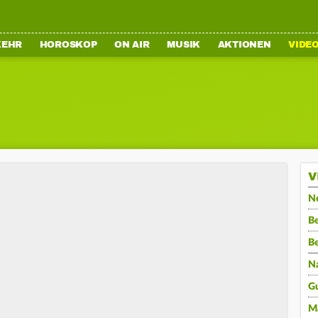
KEHR
HOROSKOP
ON AIR
MUSIK
AKTIONEN
VIDE
V
N
Be
B
N
G
M