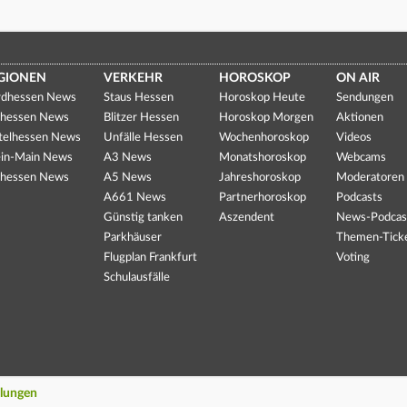
GIONEN
VERKEHR
HOROSKOP
ON AIR
dhessen News
Staus Hessen
Horoskop Heute
Sendungen
hessen News
Blitzer Hessen
Horoskop Morgen
Aktionen
telhessen News
Unfälle Hessen
Wochenhoroskop
Videos
in-Main News
A3 News
Monatshoroskop
Webcams
hessen News
A5 News
Jahreshoroskop
Moderatoren
A661 News
Partnerhoroskop
Podcasts
Günstig tanken
Aszendent
News-Podcas
Parkhäuser
Themen-Tick
Flugplan Frankfurt
Voting
Schulausfälle
llungen