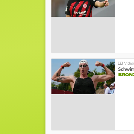
Schwim
BRON