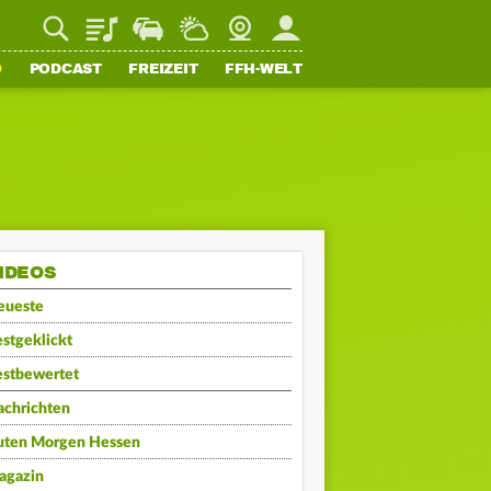
Playlist
Staupilot
Wetter
Webcam
Mein FFH
O
PODCAST
FREIZEIT
FFH-WELT
IDEOS
eueste
stgeklickt
estbewertet
achrichten
uten Morgen Hessen
agazin