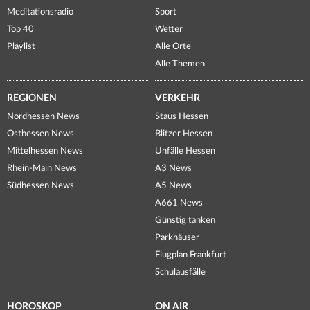
Meditationsradio
Sport
Top 40
Wetter
Playlist
Alle Orte
Alle Themen
REGIONEN
VERKEHR
Nordhessen News
Staus Hessen
Osthessen News
Blitzer Hessen
Mittelhessen News
Unfälle Hessen
Rhein-Main News
A3 News
Südhessen News
A5 News
A661 News
Günstig tanken
Parkhäuser
Flugplan Frankfurt
Schulausfälle
HOROSKOP
ON AIR