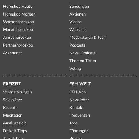
Horoskop Heute
Sendungen
Horoskop Morgen
Aktionen
Wochenhoroskop
Videos
Monatshoroskop
Webcams
Jahreshoroskop
Moderatoren & Team
Partnerhoroskop
Podcasts
Aszendent
News-Podcast
Themen-Ticker
Voting
FREIZEIT
FFH-WELT
Veranstaltungen
FFH-App
Spielplätze
Newsletter
Rezepte
Kontakt
Meditation
Frequenzen
Ausflugsziele
Jobs
Freizeit-Tipps
Führungen
Ticketshop
Presse