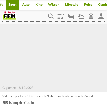
ft
Sport
Auto
Kino
Wissen
Lifestyle
Reise
Gami
Playlist
Staupilot
Wetter
Webcam
Mein
© glomex, 18.12.2023
Video
>
Sport
>
RB kämpferisch: "Fahren nicht als Fans nach Madrid"
RB kämpferisch: