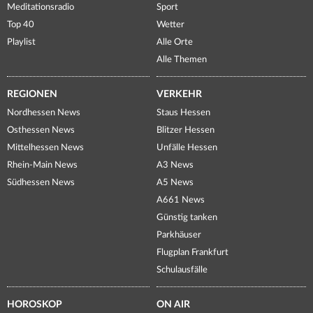
Meditationsradio
Sport
Top 40
Wetter
Playlist
Alle Orte
Alle Themen
REGIONEN
VERKEHR
Nordhessen News
Staus Hessen
Osthessen News
Blitzer Hessen
Mittelhessen News
Unfälle Hessen
Rhein-Main News
A3 News
Südhessen News
A5 News
A661 News
Günstig tanken
Parkhäuser
Flugplan Frankfurt
Schulausfälle
HOROSKOP
ON AIR