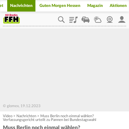
et
Nachrichten
Guten Morgen Hessen
Magazin
Aktionen
Playlist
Staupilot
Wetter
Webcam
Mein
© glomex, 19.12.2023
Video
>
Nachrichten
>
Muss Berlin noch einmal wählen?
Verfassungsgericht urteilt zu Pannen bei Bundestagswahl
Muss Berlin noch einmal wählen?