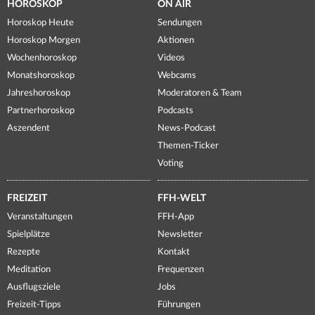
HOROSKOP
ON AIR
Horoskop Heute
Sendungen
Horoskop Morgen
Aktionen
Wochenhoroskop
Videos
Monatshoroskop
Webcams
Jahreshoroskop
Moderatoren & Team
Partnerhoroskop
Podcasts
Aszendent
News-Podcast
Themen-Ticker
Voting
FREIZEIT
FFH-WELT
Veranstaltungen
FFH-App
Spielplätze
Newsletter
Rezepte
Kontakt
Meditation
Frequenzen
Ausflugsziele
Jobs
Freizeit-Tipps
Führungen