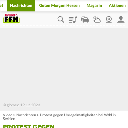
et
Nachrichten
Guten Morgen Hessen
Magazin
Aktionen
Playlist
Staupilot
Wetter
Webcam
Mein
© glomex, 19.12.2023
Video
>
Nachrichten
>
Protest gegen Unregelmäßigkeiten bei Wahl in
Serbien
PROTEST GEGEN