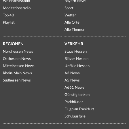
Weihnachtsradio
Bayern News
Meditationsradio
Sport
Top 40
Wetter
Playlist
Alle Orte
Alle Themen
REGIONEN
VERKEHR
Nordhessen News
Staus Hessen
Osthessen News
Blitzer Hessen
Mittelhessen News
Unfälle Hessen
Rhein-Main News
A3 News
Südhessen News
A5 News
A661 News
Günstig tanken
Parkhäuser
Flugplan Frankfurt
Schulausfälle