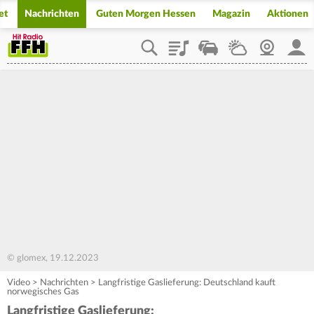
et
Nachrichten
Guten Morgen Hessen
Magazin
Aktionen
Playlist
Staupilot
Wetter
Webcam
Mein
© glomex, 19.12.2023
Video
>
Nachrichten
>
Langfristige Gaslieferung: Deutschland kauft
norwegisches Gas
Langfristige Gaslieferung: