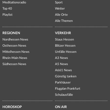
Meditationsradio
Sport
Top 40
Wetter
Playlist
Alle Orte
Alle Themen
REGIONEN
VERKEHR
Nordhessen News
Staus Hessen
Osthessen News
Blitzer Hessen
Mittelhessen News
Unfälle Hessen
Rhein-Main News
A3 News
Südhessen News
A5 News
A661 News
Günstig tanken
Parkhäuser
Flugplan Frankfurt
Schulausfälle
HOROSKOP
ON AIR