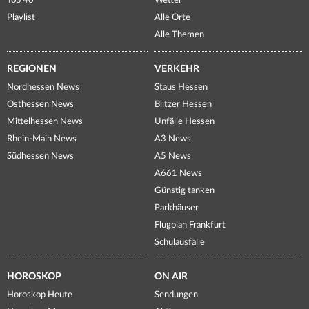
Top 40
Wetter
Playlist
Alle Orte
Alle Themen
REGIONEN
VERKEHR
Nordhessen News
Staus Hessen
Osthessen News
Blitzer Hessen
Mittelhessen News
Unfälle Hessen
Rhein-Main News
A3 News
Südhessen News
A5 News
A661 News
Günstig tanken
Parkhäuser
Flugplan Frankfurt
Schulausfälle
HOROSKOP
ON AIR
Horoskop Heute
Sendungen