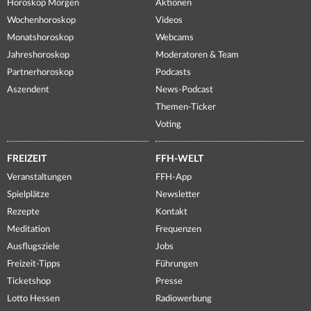
Horoskop Morgen
Aktionen
Wochenhoroskop
Videos
Monatshoroskop
Webcams
Jahreshoroskop
Moderatoren & Team
Partnerhoroskop
Podcasts
Aszendent
News-Podcast
Themen-Ticker
Voting
FREIZEIT
FFH-WELT
Veranstaltungen
FFH-App
Spielplätze
Newsletter
Rezepte
Kontakt
Meditation
Frequenzen
Ausflugsziele
Jobs
Freizeit-Tipps
Führungen
Ticketshop
Presse
Lotto Hessen
Radiowerbung