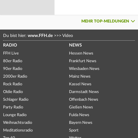
MEHR TOP-MELDUNGEN
Du bist hier:
www.FFH.de
>>>
Video
RADIO
NEWS
FFH Live
Hessen News
80er Radio
Frankfurt News
90er Radio
Wiesbaden News
2000er Radio
Mainz News
Rock Radio
Kassel News
Oldie Radio
Darmstadt News
Schlager Radio
Offenbach News
Party Radio
Gießen News
Lounge Radio
Fulda News
Weihnachtsradio
Bayern News
Meditationsradio
Sport