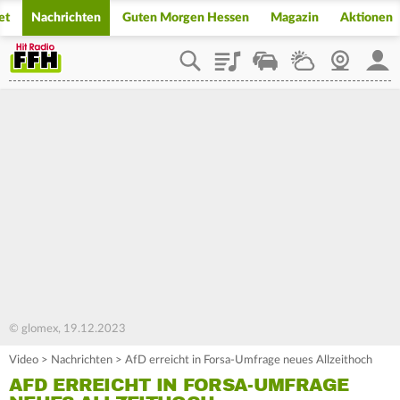
et
Nachrichten
Guten Morgen Hessen
Magazin
Aktionen
Playlist
Staupilot
Wetter
Webcam
Mein
© glomex, 19.12.2023
Video
>
Nachrichten
>
AfD erreicht in Forsa-Umfrage neues Allzeithoch
AFD ERREICHT IN FORSA-UMFRAGE