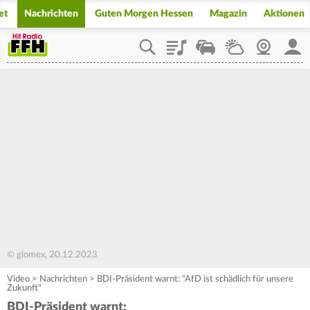
et
Nachrichten
Guten Morgen Hessen
Magazin
Aktionen
Playlist
Staupilot
Wetter
Webcam
Mein
© glomex, 20.12.2023
Video
>
Nachrichten
>
BDI-Präsident warnt: "AfD ist schädlich für unsere
Zukunft"
BDI-Präsident warnt: