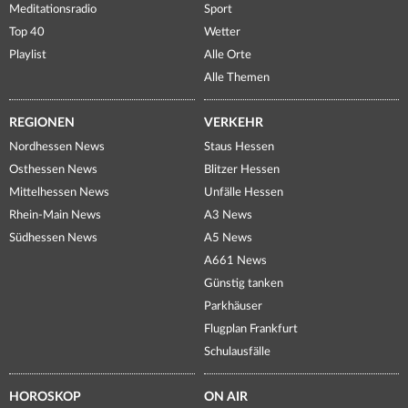
Meditationsradio
Sport
Top 40
Wetter
Playlist
Alle Orte
Alle Themen
REGIONEN
VERKEHR
Nordhessen News
Staus Hessen
Osthessen News
Blitzer Hessen
Mittelhessen News
Unfälle Hessen
Rhein-Main News
A3 News
Südhessen News
A5 News
A661 News
Günstig tanken
Parkhäuser
Flugplan Frankfurt
Schulausfälle
HOROSKOP
ON AIR