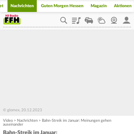
et
Nachrichten
Guten Morgen Hessen
Magazin
Aktionen
Playlist
Staupilot
Wetter
Webcam
Mein
© glomex, 20.12.2023
Video
>
Nachrichten
>
Bahn-Streik im Januar: Meinungen gehen
auseinander
Bahn-Streik im Januar: