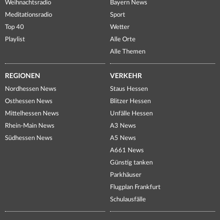
Weihnachtsradio
Bayern News
Meditationsradio
Sport
Top 40
Wetter
Playlist
Alle Orte
Alle Themen
REGIONEN
VERKEHR
Nordhessen News
Staus Hessen
Osthessen News
Blitzer Hessen
Mittelhessen News
Unfälle Hessen
Rhein-Main News
A3 News
Südhessen News
A5 News
A661 News
Günstig tanken
Parkhäuser
Flugplan Frankfurt
Schulausfälle