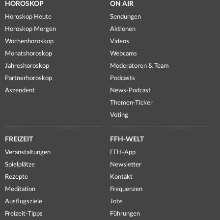
HOROSKOP
ON AIR
Horoskop Heute
Sendungen
Horoskop Morgen
Aktionen
Wochenhoroskop
Videos
Monatshoroskop
Webcams
Jahreshoroskop
Moderatoren & Team
Partnerhoroskop
Podcasts
Aszendent
News-Podcast
Themen-Ticker
Voting
FREIZEIT
FFH-WELT
Veranstaltungen
FFH-App
Spielplätze
Newsletter
Rezepte
Kontakt
Meditation
Frequenzen
Ausflugsziele
Jobs
Freizeit-Tipps
Führungen