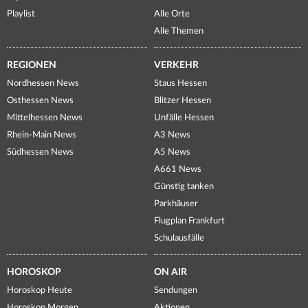
Playlist
Alle Orte
Alle Themen
REGIONEN
VERKEHR
Nordhessen News
Staus Hessen
Osthessen News
Blitzer Hessen
Mittelhessen News
Unfälle Hessen
Rhein-Main News
A3 News
Südhessen News
A5 News
A661 News
Günstig tanken
Parkhäuser
Flugplan Frankfurt
Schulausfälle
HOROSKOP
ON AIR
Horoskop Heute
Sendungen
Horoskop Morgen
Aktionen