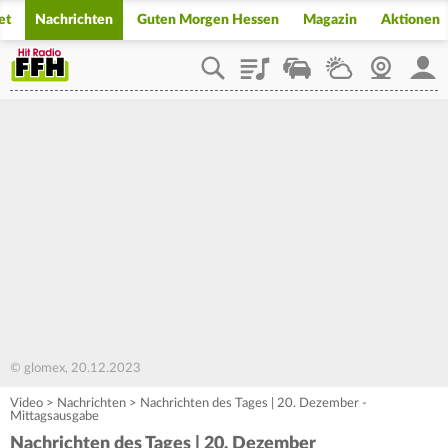
et
Nachrichten
Guten Morgen Hessen
Magazin
Aktionen
Playlist
Staupilot
Wetter
Webcam
Mein
© glomex, 20.12.2023
Video
>
Nachrichten
>
Nachrichten des Tages | 20. Dezember -
Mittagsausgabe
Nachrichten des Tages | 20. Dezember