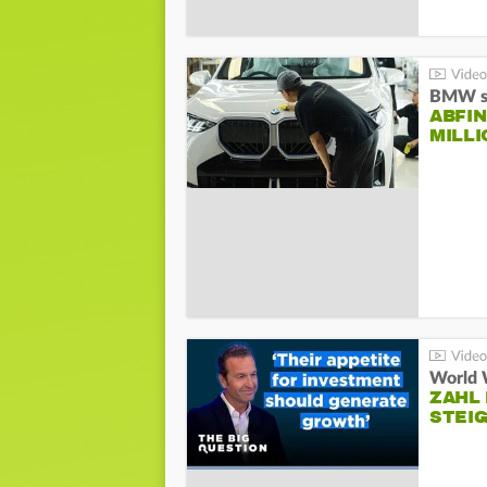
BMW st
ABFI
MILL
World 
ZAHL 
STEIG