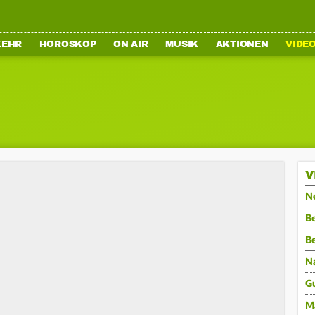
KEHR
HOROSKOP
ON AIR
MUSIK
AKTIONEN
VIDE
V
N
Be
B
N
G
M