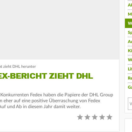
A
Mu
Wi
Sp
A
K
W
t zieht DHL herunter
Li
X-BERICHT ZIEHT DHL
Re
G
Konkurrenten Fedex haben die Papiere der DHL Group
n eher auf eine positive Überraschung von Fedex
Auf und Ab in diesem Jahr damit weiter.