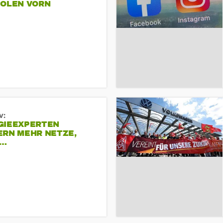
POLEN VORN
v:
GIEEXPERTEN
ERN MEHR NETZE,
R…