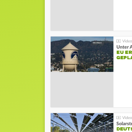
Unter 
EU E
GEPL
Solarst
DEUT