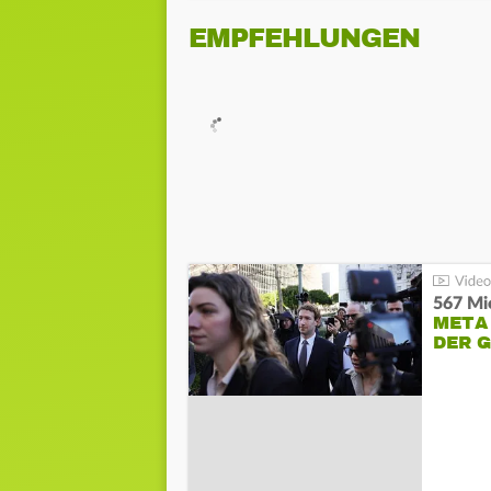
EMPFEHLUNGEN
567 Mio
META
DER 