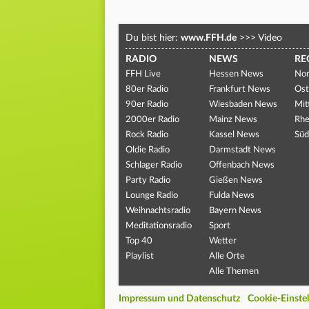
Du bist hier:
www.FFH.de
>>>
Video
RADIO
NEWS
RE
FFH Live
Hessen News
Nor
80er Radio
Frankfurt News
Ost
90er Radio
Wiesbaden News
Mit
2000er Radio
Mainz News
Rhe
Rock Radio
Kassel News
Süd
Oldie Radio
Darmstadt News
Schlager Radio
Offenbach News
Party Radio
Gießen News
Lounge Radio
Fulda News
Weihnachtsradio
Bayern News
Meditationsradio
Sport
Top 40
Wetter
Playlist
Alle Orte
Alle Themen
Impressum und Datenschutz
Cookie-Einste