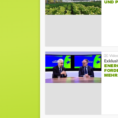
UND 
Exklusi
ENER
FORD
MEH