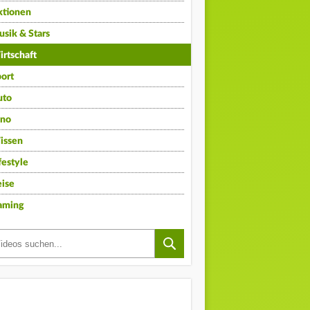
ktionen
sik & Stars
rtschaft
ort
uto
ino
issen
festyle
ise
aming