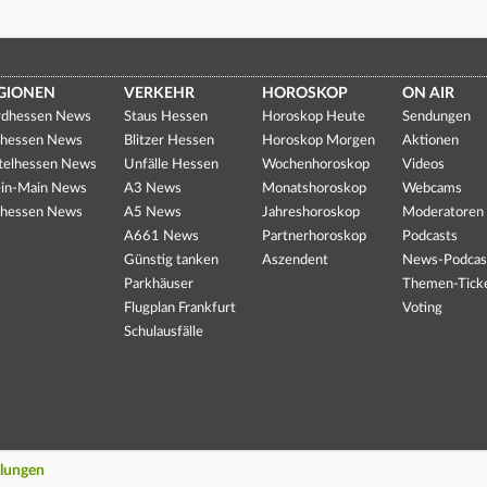
GIONEN
VERKEHR
HOROSKOP
ON AIR
dhessen News
Staus Hessen
Horoskop Heute
Sendungen
hessen News
Blitzer Hessen
Horoskop Morgen
Aktionen
telhessen News
Unfälle Hessen
Wochenhoroskop
Videos
in-Main News
A3 News
Monatshoroskop
Webcams
hessen News
A5 News
Jahreshoroskop
Moderatoren
A661 News
Partnerhoroskop
Podcasts
Günstig tanken
Aszendent
News-Podcas
Parkhäuser
Themen-Tick
Flugplan Frankfurt
Voting
Schulausfälle
llungen