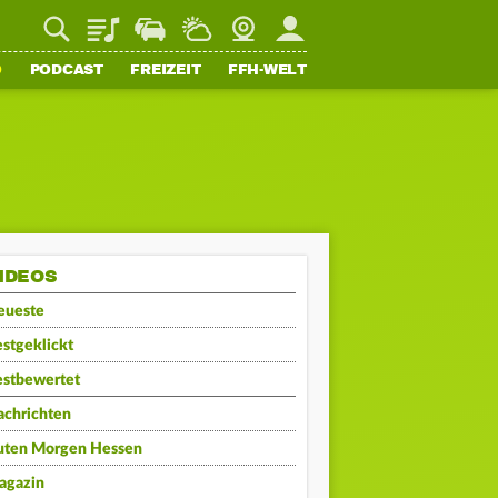
Playlist
Staupilot
Wetter
Webcam
Mein FFH
O
PODCAST
FREIZEIT
FFH-WELT
IDEOS
eueste
stgeklickt
estbewertet
achrichten
uten Morgen Hessen
agazin