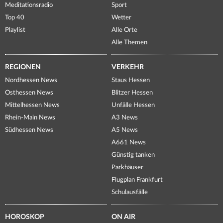
Meditationsradio
Sport
Top 40
Wetter
Playlist
Alle Orte
Alle Themen
REGIONEN
VERKEHR
Nordhessen News
Staus Hessen
Osthessen News
Blitzer Hessen
Mittelhessen News
Unfälle Hessen
Rhein-Main News
A3 News
Südhessen News
A5 News
A661 News
Günstig tanken
Parkhäuser
Flugplan Frankfurt
Schulausfälle
HOROSKOP
ON AIR