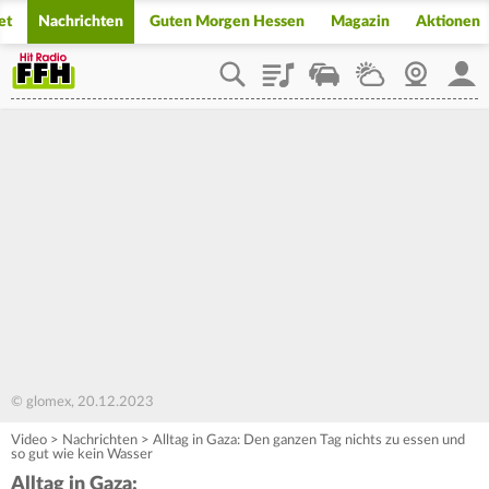
et
Nachrichten
Guten Morgen Hessen
Magazin
Aktionen
Playlist
Staupilot
Wetter
Webcam
Mein
© glomex, 20.12.2023
Video
>
Nachrichten
>
Alltag in Gaza: Den ganzen Tag nichts zu essen und
so gut wie kein Wasser
Alltag in Gaza: