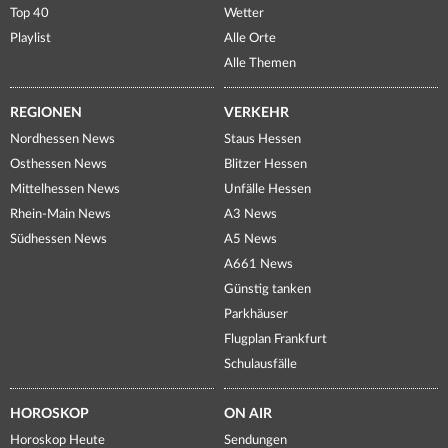
Top 40
Wetter
Playlist
Alle Orte
Alle Themen
REGIONEN
VERKEHR
Nordhessen News
Staus Hessen
Osthessen News
Blitzer Hessen
Mittelhessen News
Unfälle Hessen
Rhein-Main News
A3 News
Südhessen News
A5 News
A661 News
Günstig tanken
Parkhäuser
Flugplan Frankfurt
Schulausfälle
HOROSKOP
ON AIR
Horoskop Heute
Sendungen