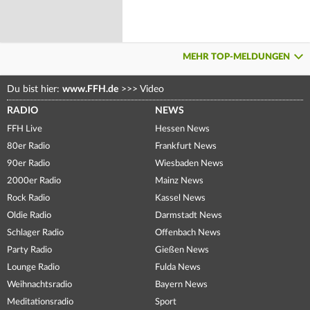
MEHR TOP-MELDUNGEN
Du bist hier:
www.FFH.de
>>>
Video
RADIO
NEWS
FFH Live
Hessen News
80er Radio
Frankfurt News
90er Radio
Wiesbaden News
2000er Radio
Mainz News
Rock Radio
Kassel News
Oldie Radio
Darmstadt News
Schlager Radio
Offenbach News
Party Radio
Gießen News
Lounge Radio
Fulda News
Weihnachtsradio
Bayern News
Meditationsradio
Sport