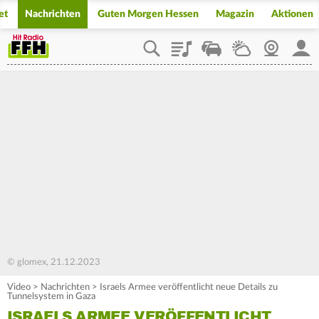
et
Nachrichten
Guten Morgen Hessen
Magazin
Aktionen
Playlist
Staupilot
Wetter
Webcam
Mein
© glomex, 21.12.2023
Video
>
Nachrichten
>
Israels Armee veröffentlicht neue Details zu
Tunnelsystem in Gaza
ISRAELS ARMEE VERÖFFENTLICHT