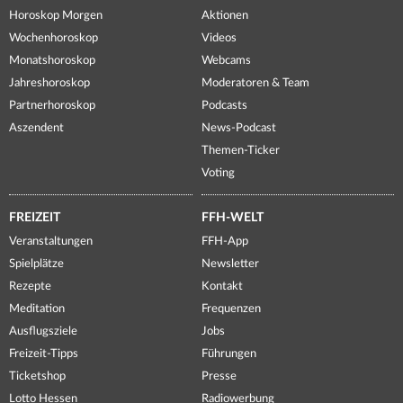
Horoskop Morgen
Aktionen
Wochenhoroskop
Videos
Monatshoroskop
Webcams
Jahreshoroskop
Moderatoren & Team
Partnerhoroskop
Podcasts
Aszendent
News-Podcast
Themen-Ticker
Voting
FREIZEIT
FFH-WELT
Veranstaltungen
FFH-App
Spielplätze
Newsletter
Rezepte
Kontakt
Meditation
Frequenzen
Ausflugsziele
Jobs
Freizeit-Tipps
Führungen
Ticketshop
Presse
Lotto Hessen
Radiowerbung