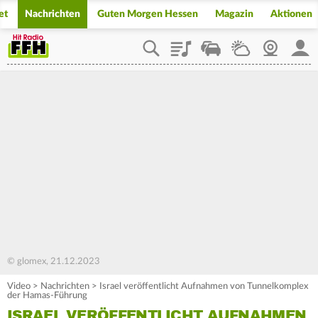
et
Nachrichten
Guten Morgen Hessen
Magazin
Aktionen
Playlist
Staupilot
Wetter
Webcam
Mein
© glomex, 21.12.2023
Video
>
Nachrichten
>
Israel veröffentlicht Aufnahmen von Tunnelkomplex
der Hamas-Führung
ISRAEL VERÖFFENTLICHT AUFNAHMEN