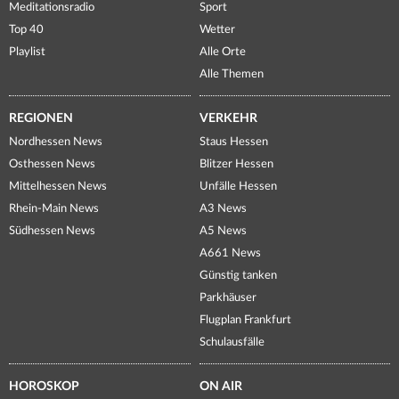
Meditationsradio
Sport
Top 40
Wetter
Playlist
Alle Orte
Alle Themen
REGIONEN
VERKEHR
Nordhessen News
Staus Hessen
Osthessen News
Blitzer Hessen
Mittelhessen News
Unfälle Hessen
Rhein-Main News
A3 News
Südhessen News
A5 News
A661 News
Günstig tanken
Parkhäuser
Flugplan Frankfurt
Schulausfälle
HOROSKOP
ON AIR