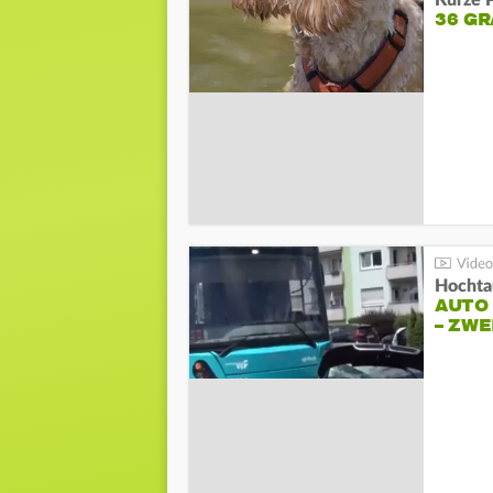
Kurze P
36 G
Hochta
AUTO
– ZW