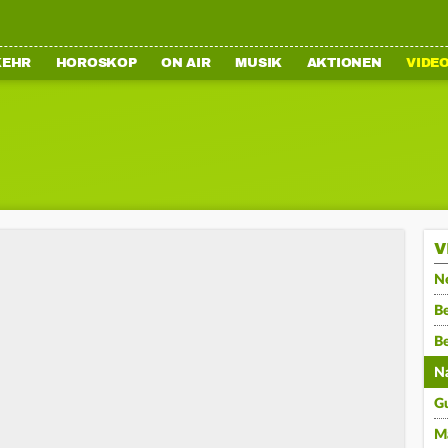
KEHR
HOROSKOP
ON AIR
MUSIK
AKTIONEN
VIDE
V
N
Be
B
N
G
M