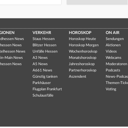
GIONEN
VERKEHR
HOROSKOP
ON AIR
dhessen News
Staus Hessen
Horoskop Heute
Sendungen
hessen News
Blitzer Hessen
Horoskop Morgen
Aktionen
telhessen News
Unfälle Hessen
Wochenhoroskop
Videos
in-Main News
A3 News
Monatshoroskop
Webcams
hessen News
A5 News
Jahreshoroskop
Moderatoren
A661 News
Partnerhoroskop
Podcasts
Günstig tanken
Aszendent
News-Podcas
Parkhäuser
Themen-Tick
Flugplan Frankfurt
Voting
Schulausfälle