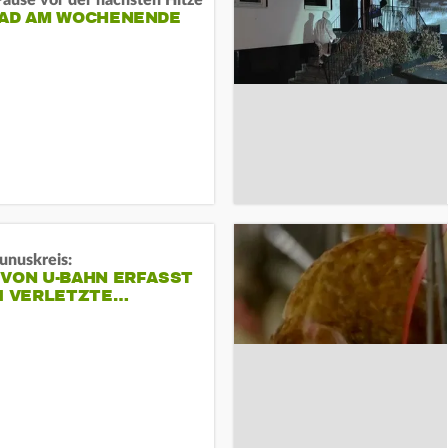
ause vor der nächsten Hitze
RAD AM WOCHENENDE
unuskreis:
 VON U-BAHN ERFASST
EI VERLETZTE…