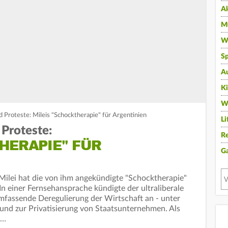
A
Mu
Wi
Sp
A
K
W
 Proteste: Mileis "Schocktherapie" für Argentinien
Li
Proteste:
Re
HERAPIE" FÜR
G
 Milei hat die von ihm angekündigte "Schocktherapie"
n einer Fernsehansprache kündigte der ultraliberale
umfassende Deregulierung der Wirtschaft an - unter
und zur Privatisierung von Staatsunternehmen. Als
n…