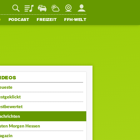
Playlist
Staupilot
Wetter
Webcam
Mein FFH
O
PODCAST
FREIZEIT
FFH-WELT
IDEOS
eueste
stgeklickt
estbewertet
achrichten
uten Morgen Hessen
agazin