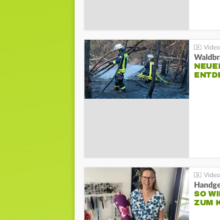
Waldbr
NEUE
ENTD
Handge
SO WI
ZUM 