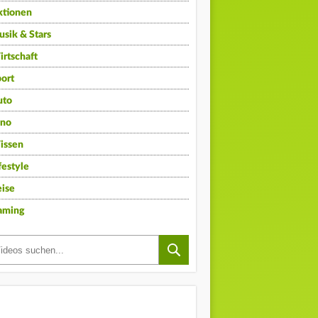
ktionen
sik & Stars
rtschaft
ort
uto
ino
issen
festyle
ise
aming