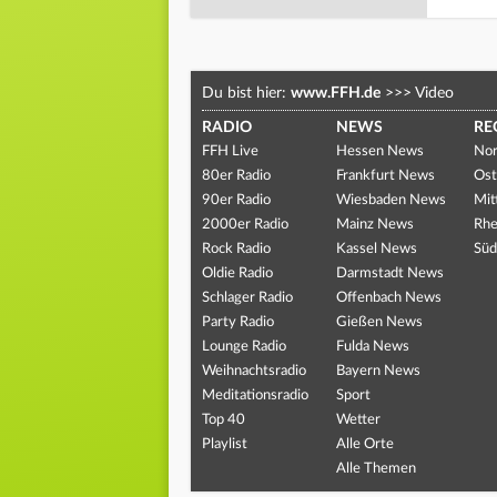
Du bist hier:
www.FFH.de
>>>
Video
RADIO
NEWS
RE
FFH Live
Hessen News
Nor
80er Radio
Frankfurt News
Ost
90er Radio
Wiesbaden News
Mit
2000er Radio
Mainz News
Rhe
Rock Radio
Kassel News
Süd
Oldie Radio
Darmstadt News
Schlager Radio
Offenbach News
Party Radio
Gießen News
Lounge Radio
Fulda News
Weihnachtsradio
Bayern News
Meditationsradio
Sport
Top 40
Wetter
Playlist
Alle Orte
Alle Themen