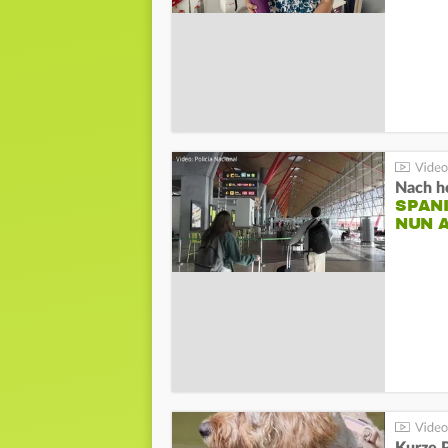
Nach he
SPAN
NUN 