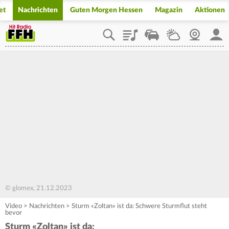
et
Nachrichten
Guten Morgen Hessen
Magazin
Aktionen
Playlist
Staupilot
Wetter
Webcam
Mein
© glomex, 21.12.2023
Video
>
Nachrichten
>
Sturm «Zoltan» ist da: Schwere Sturmflut steht
bevor
Sturm «Zoltan» ist da: