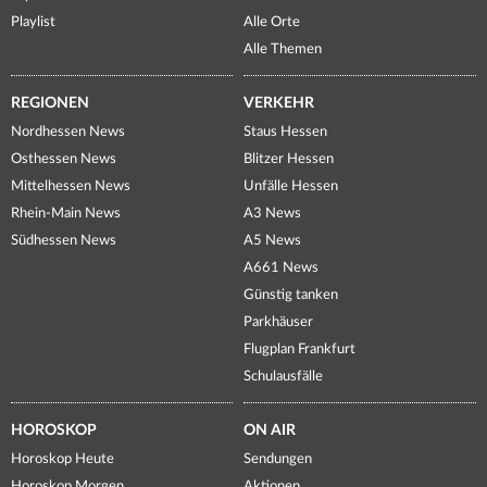
Playlist
Alle Orte
Alle Themen
REGIONEN
VERKEHR
Nordhessen News
Staus Hessen
Osthessen News
Blitzer Hessen
Mittelhessen News
Unfälle Hessen
Rhein-Main News
A3 News
Südhessen News
A5 News
A661 News
Günstig tanken
Parkhäuser
Flugplan Frankfurt
Schulausfälle
HOROSKOP
ON AIR
Horoskop Heute
Sendungen
Horoskop Morgen
Aktionen