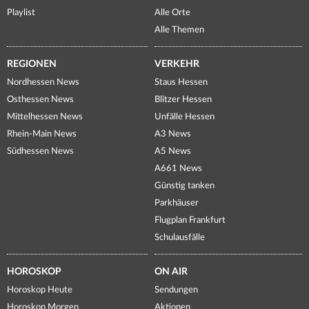
Playlist
Alle Orte
Alle Themen
REGIONEN
VERKEHR
Nordhessen News
Staus Hessen
Osthessen News
Blitzer Hessen
Mittelhessen News
Unfälle Hessen
Rhein-Main News
A3 News
Südhessen News
A5 News
A661 News
Günstig tanken
Parkhäuser
Flugplan Frankfurt
Schulausfälle
HOROSKOP
ON AIR
Horoskop Heute
Sendungen
Horoskop Morgen
Aktionen