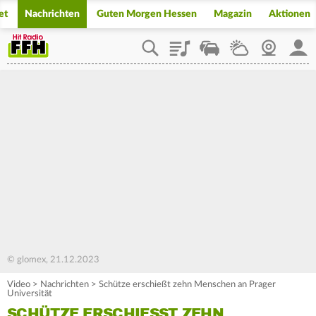
et
Nachrichten
Guten Morgen Hessen
Magazin
Aktionen
Playlist
Staupilot
Wetter
Webcam
Mein
© glomex, 21.12.2023
Video
>
Nachrichten
>
Schütze erschießt zehn Menschen an Prager
Universität
SCHÜTZE ERSCHIESST ZEHN M