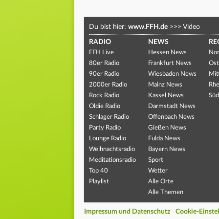
Du bist hier:
www.FFH.de
>>>
Video
RADIO
NEWS
RE
FFH Live
Hessen News
Nor
80er Radio
Frankfurt News
Ost
90er Radio
Wiesbaden News
Mit
2000er Radio
Mainz News
Rhe
Rock Radio
Kassel News
Süd
Oldie Radio
Darmstadt News
Schlager Radio
Offenbach News
Party Radio
Gießen News
Lounge Radio
Fulda News
Weihnachtsradio
Bayern News
Meditationsradio
Sport
Top 40
Wetter
Playlist
Alle Orte
Alle Themen
Impressum und Datenschutz
Cookie-Einste