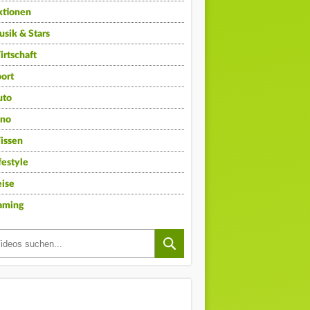
ktionen
sik & Stars
rtschaft
ort
uto
ino
issen
festyle
ise
aming