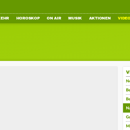
KEHR
HOROSKOP
ON AIR
MUSIK
AKTIONEN
VIDE
V
N
Be
B
N
G
M