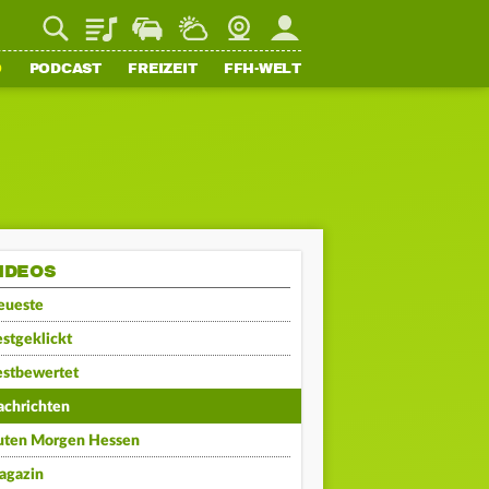
Playlist
Staupilot
Wetter
Webcam
Mein FFH
O
PODCAST
FREIZEIT
FFH-WELT
IDEOS
eueste
stgeklickt
estbewertet
achrichten
uten Morgen Hessen
agazin