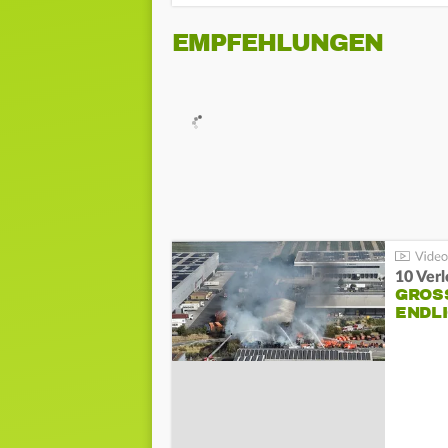
EMPFEHLUNGEN
10 Ver
GROSS
NDLI