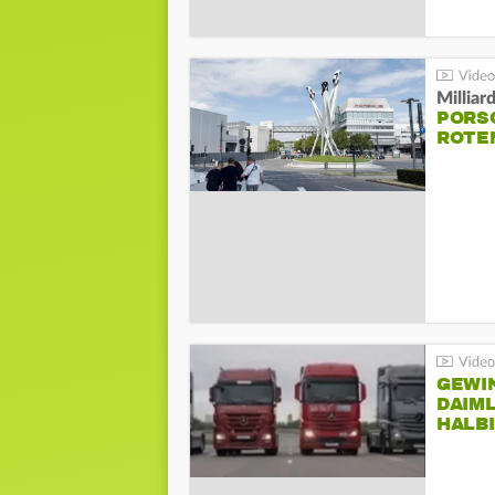
Millia
PORSC
ROTE
GEWI
DAIM
HALB