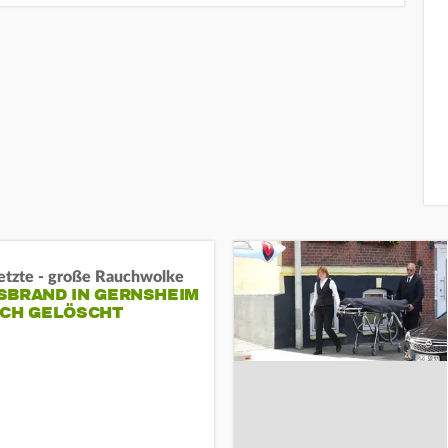
letzte - große Rauchwolke
BRAND IN GERNSHEIM E
CH GELÖSCHT