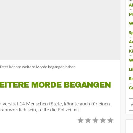
A
Mu
Wi
Sp
A
K
W
: Täter könnte weitere Morde begangen haben
Li
Re
EITERE MORDE BEGANGEN
G
Universität 14 Menschen tötete, könnte auch für einen
twortlich sein, teilte die Polizei mit.