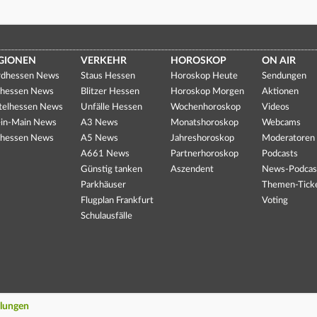
GIONEN
VERKEHR
HOROSKOP
ON AIR
dhessen News
Staus Hessen
Horoskop Heute
Sendungen
hessen News
Blitzer Hessen
Horoskop Morgen
Aktionen
telhessen News
Unfälle Hessen
Wochenhoroskop
Videos
in-Main News
A3 News
Monatshoroskop
Webcams
hessen News
A5 News
Jahreshoroskop
Moderatoren
A661 News
Partnerhoroskop
Podcasts
Günstig tanken
Aszendent
News-Podcas
Parkhäuser
Themen-Tick
Flugplan Frankfurt
Voting
Schulausfälle
llungen