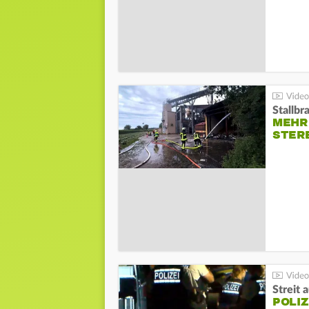
Stallbr
MEHR 
STER
Streit 
POLIZ