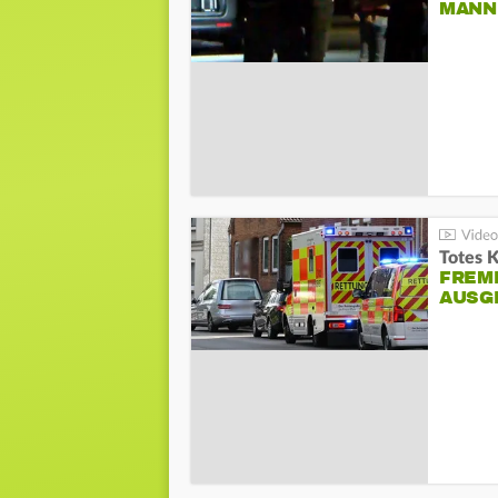
ANN I
Totes 
FREM
AUSG