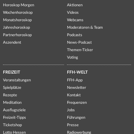
Horoskop Morgen
Aktionen
Wochenhoroskop
Videos
Monatshoroskop
Webcams
Jahreshoroskop
Moderatoren & Team
Partnerhoroskop
Podcasts
Aszendent
News-Podcast
Themen-Ticker
Voting
FREIZEIT
FFH-WELT
Veranstaltungen
FFH-App
Spielplätze
Newsletter
Rezepte
Kontakt
Meditation
Frequenzen
Ausflugsziele
Jobs
Freizeit-Tipps
Führungen
Ticketshop
Presse
Lotto Hessen
Radiowerbung