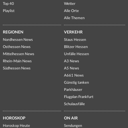
Top 40
Wetter
Playlist
Alle Orte
Alle Themen
REGIONEN
VERKEHR
Nordhessen News
Staus Hessen
Osthessen News
Blitzer Hessen
Mittelhessen News
Unfälle Hessen
Rhein-Main News
A3 News
Südhessen News
A5 News
A661 News
Günstig tanken
Parkhäuser
Flugplan Frankfurt
Schulausfälle
HOROSKOP
ON AIR
Horoskop Heute
Sendungen