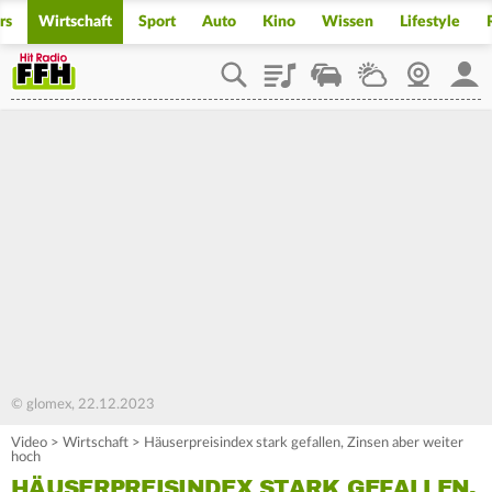
rs
Wirtschaft
Sport
Auto
Kino
Wissen
Lifestyle
Playlist
Staupilot
Wetter
Webcam
Mein
© glomex, 22.12.2023
Video
>
Wirtschaft
>
Häuserpreisindex stark gefallen, Zinsen aber weiter
hoch
HÄUSERPREISINDEX STARK GEFALLEN,